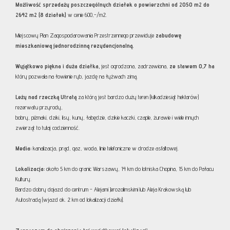
Możliwość sprzedaży poszczególnych działek o powierzchni od 2050 m2 do
2642 m2 (8 działek)
w cenie 600,-/m2.
Miejscowy Plan Zagospodarowania Przestrzennego przewiduje
zabudowę
mieszkaniową jednorodzinną rezydencjonalną.
Wyjątkowo piękna i duża działka,
jest ogrodzona, zadrzewiona,
ze stawem 0,7 ha
który pozwala na łowienie ryb, jazdę na łyżwach zimą.
Leży nad rzeczką Utratą
za którą jest bardzo duży teren (kilkadziesiąt hektarów)
rezerwatu przyrody,
bobry, piżmaki, dziki, lisy, kuny, łabędzie, dzikie kaczki, czaple, żurawie i wiele innych
zwierząt to tutaj codzienność.
Media:
kanalizacja, prąd, gaz, woda, linie telefoniczne w drodze asfaltowej.
Lokalizacja:
około 5 km do granic Warszawy, 14 km do lotniska Chopina, 15 km do Pałacu
Kultury.
Bardzo dobry dojazd do centrum - Alejami Jerozolimskimi lub Aleja Krakowską lub
Autostradą (wjazd ok. 2 km od lokalizacji działki).