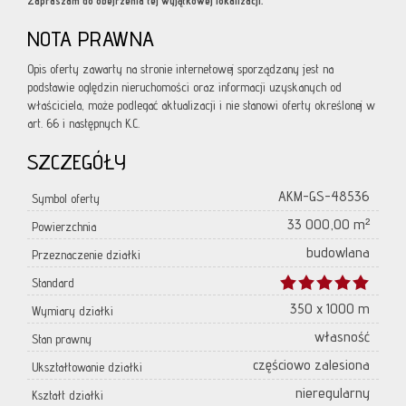
Zapraszam do obejrzenia tej wyjątkowej lokalizacji.
NOTA PRAWNA
Opis oferty zawarty na stronie internetowej sporządzany jest na
podstawie oględzin nieruchomości oraz informacji uzyskanych od
właściciela, może podlegać aktualizacji i nie stanowi oferty określonej w
art. 66 i następnych K.C.
SZCZEGÓŁY
AKM-GS-48536
Symbol oferty
33 000,00 m²
Powierzchnia
budowlana
Przeznaczenie działki
Standard
350 x 1000 m
Wymiary działki
własność
Stan prawny
częściowo zalesiona
Ukształtowanie działki
nieregularny
Kształt działki