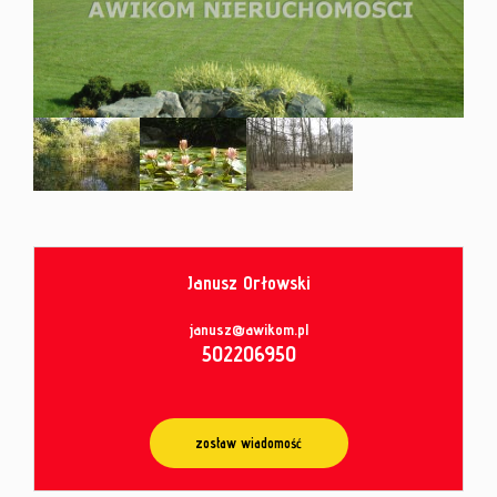
od
umowy
Janusz Orłowski
Leaflet
|
© MapTiler
©
OpenStreetMap
contributors
janusz@awikom.pl
502206950
zostaw wiadomość