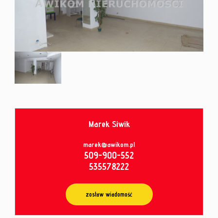
od
umowy
Marek Siwik
marek@awikom.pl
509-900-552
535578222
zostaw wiadomość