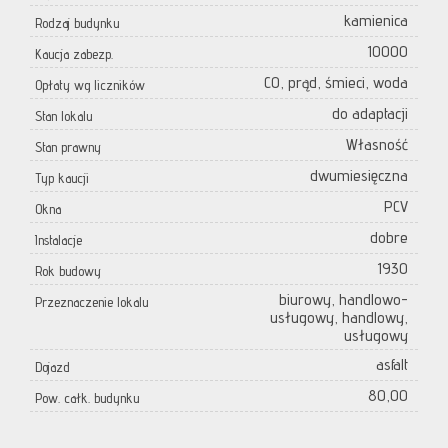
kamienica
Rodzaj budynku
10000
Kaucja zabezp.
CO, prąd, śmieci, woda
Opłaty wg liczników
do adaptacji
Stan lokalu
Własność
Stan prawny
dwumiesięczna
Typ kaucji
PCV
Okna
dobre
Instalacje
1930
Rok budowy
biurowy, handlowo-
Przeznaczenie lokalu
usługowy, handlowy,
usługowy
asfalt
Dojazd
80,00
Pow. całk. budynku