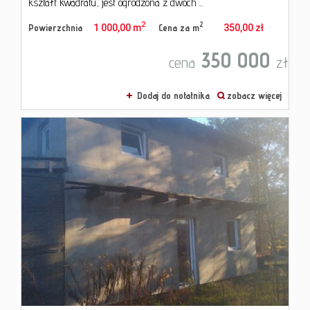
kształt kwadratu, jest ogrodzona z dwóch ...
2
2
Powierzchnia
1 000,00 m
Cena za m
350,00 zł
350 000
cena
zł
Dodaj do notatnika
zobacz więcej