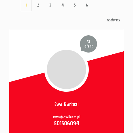
1
2
3
4
5
6
następna
31
ofert
Ewa Bartuzi
ewa@awikom.pl
501506094