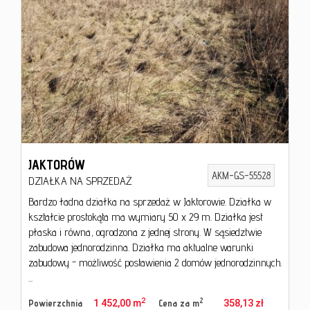
JAKTORÓW
AKM-GS-55528
DZIAŁKA NA SPRZEDAŻ
Bardzo ładna działka na sprzedaż w Jaktorowie. Działka w
kształcie prostokąta ma wymiary 50 x 29 m. Działka jest
płaska i równa, ogrodzona z jednej strony. W sąsiedztwie
zabudowa jednorodzinna. Działka ma aktualne warunki
zabudowy - możliwość postawienia 2 domów jednorodzinnych.
...
2
2
Powierzchnia
1 452,00 m
Cena za m
358,13 zł