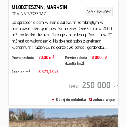
MŁODZIESZYN,
MARYSIN
AKM-DS-55547
DOM NA SPRZEDAŻ
Do sprzedania dom w stanie surowym zamkniętym w
miejscowości Marysin pow. Sochaczew. Działka o pow. 3000
m2 ma kształt trapezu. Teren jest ogrodzony. Dom o pow. 70
m2 jest do wykończenia. Na dole jest salon z aneksem
kuchennym i łazienka, na górze dwa pokoje i garderoba. ...
2
Powierzchnia
70,00 m
Powierzchnia
3 000 m²
działki [m2]
2
Cena za m
3 571,43 zł
250 000
cena
zł
Dodaj do notatnika
zobacz więcej