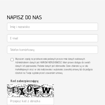
NAPISZ DO NAS
Wyrażam zgodę na przetwarzanie podanych przeze mnie danych osobowych.
Administratorem danych jest AWIKOM NIERUCHOMOŚCI. Mam prawo dostępu do swoich
danych i ich poprawiania. Podanie danych jest dobrowolne. Dane zbierane są w celu
marketingowym oraz w celu realizowania i wykonania zawartej umowy lub do podjęcia
działań na Twoje żądanie przed zawarciem umowy.
Kod zabezpieczający