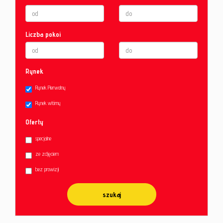
Liczba pokoi
Rynek
Rynek Pierwotny
Rynek wtórny
Oferty
specjalne
ze zdjęciem
bez prowizji