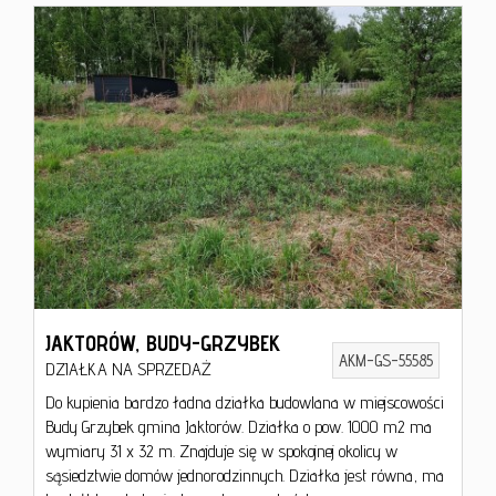
JAKTORÓW,
BUDY-GRZYBEK
AKM-GS-55585
DZIAŁKA NA SPRZEDAŻ
Do kupienia bardzo ładna działka budowlana w miejscowości
Budy Grzybek gmina Jaktorów. Działka o pow. 1000 m2 ma
wymiary 31 x 32 m. Znajduje się w spokojnej okolicy w
sąsiedztwie domów jednorodzinnych. Działka jest równa, ma