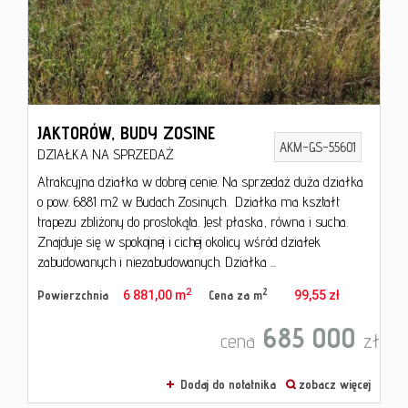
od
umowy
JAKTORÓW,
BUDY ZOSINE
AKM-GS-55601
DZIAŁKA NA SPRZEDAŻ
Atrakcyjna działka w dobrej cenie. Na sprzedaż duża działka
o pow. 6881 m2 w Budach Zosinych. Działka ma kształt
trapezu zbliżony do prostokąta. Jest płaska, równa i sucha.
Znajduje się w spokojnej i cichej okolicy wśród działek
zabudowanych i niezabudowanych. Działka ...
2
2
Powierzchnia
6 881,00 m
Cena za m
99,55 zł
685 000
cena
zł
Dodaj do notatnika
zobacz więcej