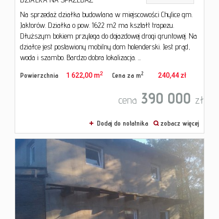
Na sprzedaż działka budowlana w miejscowości Chylice gm.
Jaktorów. Działka o pow. 1622 m2 ma kształt trapezu.
Dłuższym bokiem przylega do dojazdowej drogi gruntowej. Na
działce jest postawiony mobilny dom holenderski. Jest prąd,
woda i szambo. Bardzo dobra lokalizacja. ...
2
2
Powierzchnia
1 622,00 m
Cena za m
240,44 zł
390 000
cena
zł
Dodaj do notatnika
zobacz więcej