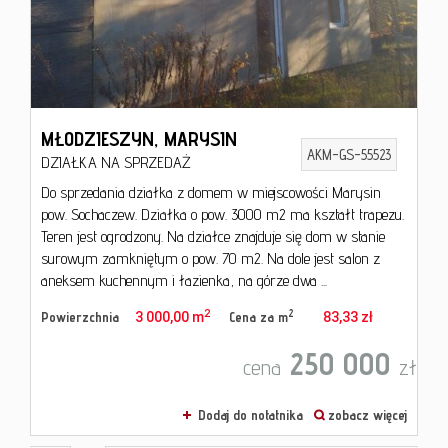
MŁODZIESZYN,
MARYSIN
AKM-GS-55523
DZIAŁKA NA SPRZEDAŻ
Do sprzedania działka z domem w miejscowości Marysin
pow. Sochaczew. Działka o pow. 3000 m2 ma kształt trapezu.
Teren jest ogrodzony. Na działce znajduje się dom w stanie
surowym zamkniętym o pow. 70 m2. Na dole jest salon z
aneksem kuchennym i łazienka, na górze dwa ...
2
2
Powierzchnia
3 000,00 m
Cena za m
83,33 zł
250 000
cena
zł
Dodaj do notatnika
zobacz więcej