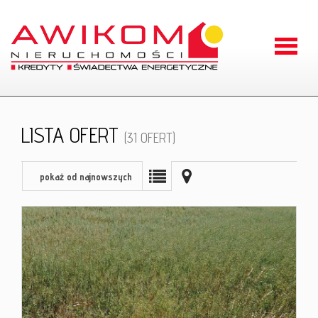
Strona
główna
O
LISTA OFERT
(31 OFERT)
firmie
Oferty
pokaż od najnowszych
Zgłoszen
Kontakt
RODO
Odstąpien