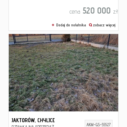
520 000
cena
zł
Dodaj do notatnika
zobacz więcej
JAKTORÓW,
CHYLICE
AKM-GS-55527
DZIAŁKA NA SPRZEDAŻ