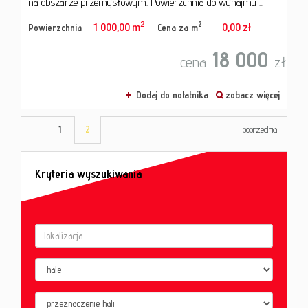
na obszarze przemysłowym. Powierzchnia do wynajmu ...
2
2
Powierzchnia
1 000,00 m
Cena za m
0,00 zł
18 000
cena
zł
Dodaj do notatnika
zobacz więcej
1
2
poprzednia
Kryteria wyszukiwania