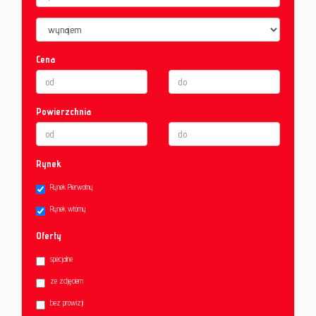
Cena
Powierzchnia
Rynek
Rynek Pierwotny
Rynek wtórny
Oferty
specjalne
ze zdjęciem
bez prowizji