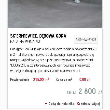
od
umowy
SKIERNIEWICE,
DĘBOWA GÓRA
AKS-HW-51425
HALA NA WYNAJEM
Dostępna do wynajęcia hala magazynowa o powierzchni 215
m2 - blisko Skierniewic. Do dyspozycji najmującego oferuję
rampę wyładowczą oraz plac manewrowy o powierzchni
4000m2. Dla zainteresowanych jest również możliwość
wynajęcia drugiego pomieszczenia o powierzchni ...
2
2
Powierzchnia
215,00 m
Cena za m
0,00 zł
2 800
cena
zł
Dodaj do notatnika
zobacz więcej