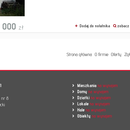
 000
zł
Dodaj do notatnika
zobacz 
Strona główna
O firmie
Oferty
Zgł
I
Mieszkania
na wynajem
Domy
na wynajem
Działki
na wynajem
l nr 8
Lokale
na wynajem
cki
Hale
na wynajem
Obiekty
na wynajem