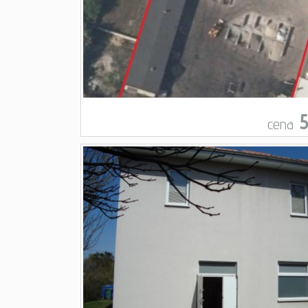
5
cena