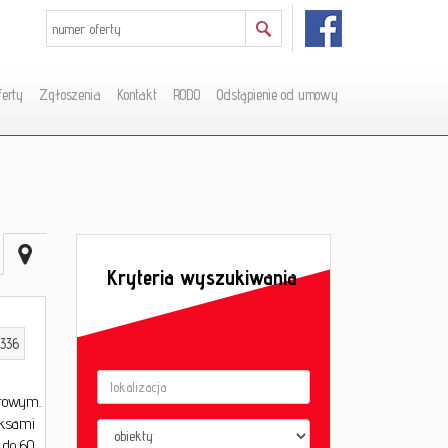
ferty
Zgłoszenia
Kontakt
RODO
Odstąpienie od umowy
Kryteria wyszukiwania
336
urowym.
oksami
 do 60