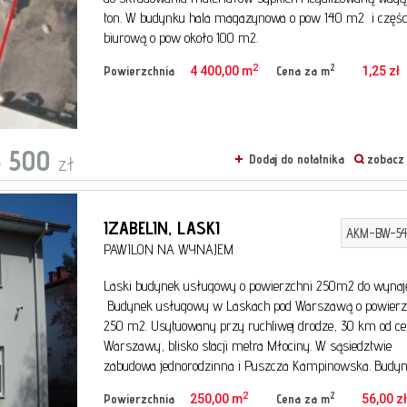
ton. W budynku hala magazynowa o pow 140 m2 i częśc
biurową o pow około 100 m2.
2
2
Powierzchnia
4 400,00 m
Cena za m
1,25 zł
 500
zł
Dodaj do notatnika
zobacz 
IZABELIN,
LASKI
AKM-BW-54
PAWILON NA WYNAJEM
Laski budynek usługowy o powierzchni 250m2 do wynaję
Budynek usługowy w Laskach pod Warszawą o powierz
250 m2. Usytuowany przy ruchliwej drodze, 30 km od c
Warszawy, blisko stacji metra Młociny. W sąsiedztwie
zabudowa jednorodzinna i Puszcza Kampinowska. Budynek
2
2
Powierzchnia
250,00 m
Cena za m
56,00 z