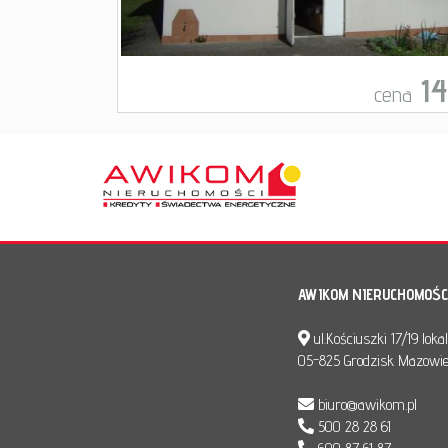
14
cena
AWIKOM NIERUCHOMOŚC
ul.Kościuszki 17/19 loka
05-825 Grodzisk Mazowie
biuro@awikom.pl
500 28 28 61