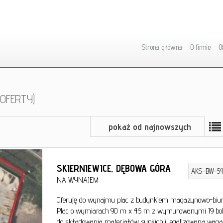
Strona główna
O firmie
O
 OFERTY)
pokaż od najnowszych
SKIERNIEWICE,
DĘBOWA GÓRA
AKS-BW-54
NA WYNAJEM
Oferuję do wynajmu plac z budynkiem magazynowo-bi
Plac o wymiarach 90 m x 45 m z wymurowanymi 19 b
do składowania materiałów sypkich i legalizowaną wagą