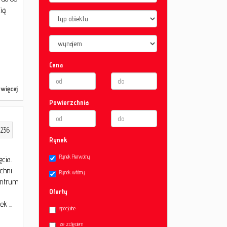
ią
Cena
więcej
Powierzchnia
236
Rynek
Rynek Pierwotny
cia.
chni
Rynek wtórny
entrum
Oferty
 ...
specjalne
ł
ze zdjęciem