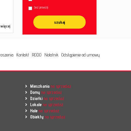
bez prowizji
więcej
oszenia
Kontakt
RODO
Notatnik
Odstąpienie od umowy
Mieszkania
na sprzedaż
Domy
na sprzedaż
Działki
na sprzedaż
Lokale
na sprzedaż
Hale
na sprzedaż
Obiekty
na sprzedaż