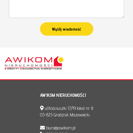
AWIKOM NIERUCHOMOŚCI
ul.Kościuszki 17/19 lokal nr 8
05-825 Grodzisk Mazowiecki
biuro@awikom.pl