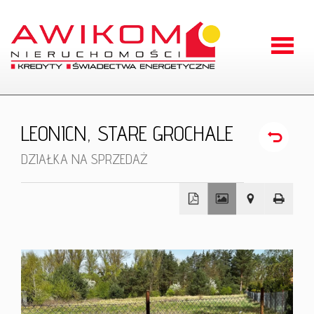
Strona
główna
O
LEONICN,
STARE GROCHALE
firmie
Oferty
DZIAŁKA NA SPRZEDAŻ
Zgłoszen
Kontakt
+
−
RODO
Odstąpien