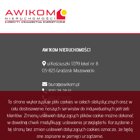
AWIKOM NIERUCHOMOŚCI
ul.Kościuszki 17/19 lokal nr 8
05-825 Grodzisk Mazowiecki
biuro@awikom.pl
500 28 28 61
600 87 61 87
Ta strona wykorzystuje pliki cookies w celach statystycznych oraz w
53 55 78 222
celu dostosowania naszych serwisów do indywidualnych potrzeb
Polub nas na Facebook'u
klientów. Zmiany ustawień dotyczących plików cookie można dokonać
w dowolnej chwili modyfikując ustawienia przeglądarki. Korzystanie z
tej strony bez zmian ustawień dotyczących cookies oznacza, że będą
one zapisane w pamięci urządzenia.