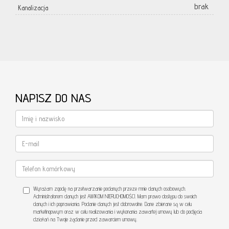
brak
Kanalizacja
NAPISZ DO NAS
Wyrażam zgodę na przetwarzanie podanych przeze mnie danych osobowych.
Administratorem danych jest AWIKOM NIERUCHOMOŚCI. Mam prawo dostępu do swoich
danych i ich poprawiania. Podanie danych jest dobrowolne. Dane zbierane są w celu
marketingowym oraz w celu realizowania i wykonania zawartej umowy lub do podjęcia
działań na Twoje żądanie przed zawarciem umowy.