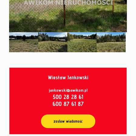
od
umowy
Wiesław Jankowski
Leaflet
|
© MapTiler
©
OpenStreetMap
contributors
jankowski@awikom.pl
500 28 28 61
600 87 61 87
zostaw wiadomość