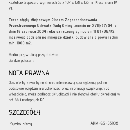
kształcie trapeza o wymiarach 55 x 107 x 138 x 135 m . Klasa ziemi IV -
VI.
Teren objęty Miejscowym Planem Zagospodarowania
Przestrzennego Uchwała Rady Gminy Leoncin nr XVIII/27/04 z
dnia 16 czerwca 2004 roku oznaczony symbolem 11 UT/UG/KS,
możliwość podziału na mniejsze działki budowlane o powierzchni
min. 1000 m2.
Media: prą w ulicy przy działce.
Bardzo polecam.
NOTA PRAWNA
Opis oferty zawarty na stronie internetowej sporządzany jest na
podstawie oględzin nieruchomości oraz informacji uzyskanych od
właściciela, może podlegać aktualizacji i nie stanowi oferty określonej w
art. 66 i następnych K.C.
SZCZEGÓŁY
AKM-GS-55108
Symbol oferty