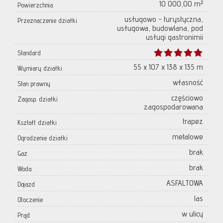
10 000,00 m²
Powierzchnia
usługowo - turystyczna,
Przeznaczenie działki
usługowa, budowlana, pod
usługi gastronimii
Standard
55 x 107 x 138 x 135 m
Wymiary działki
własność
Stan prawny
częściowo
Zagosp. działki
zagospodarowana
trapez
Kształt działki
metalowe
Ogrodzenie działki
brak
Gaz
brak
Woda
ASFALTOWA
Dojazd
las
Otoczenie
w ulicy
Prąd