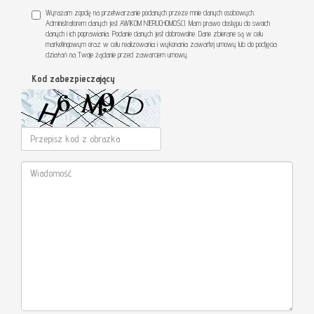
Wyrażam zgodę na przetwarzanie podanych przeze mnie danych osobowych.
Administratorem danych jest AWIKOM NIERUCHOMOŚCI. Mam prawo dostępu do swoich
danych i ich poprawiania. Podanie danych jest dobrowolne. Dane zbierane są w celu
marketingowym oraz w celu realizowania i wykonania zawartej umowy lub do podjęcia
działań na Twoje żądanie przed zawarciem umowy.
Kod zabezpieczający