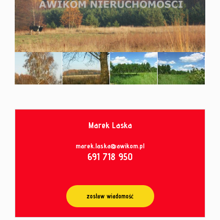
od
umowy
Marek Laska
marek.laska@awikom.pl
691 718 950
zostaw wiadomość