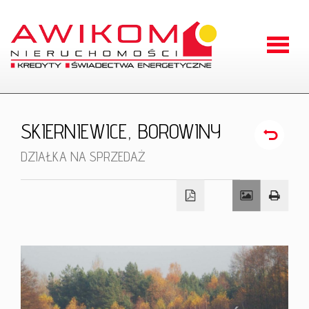
Strona
główna
O
SKIERNIEWICE,
BOROWINY
firmie
Oferty
DZIAŁKA NA SPRZEDAŻ
Zgłoszen
Kontakt
RODO
Odstąpien