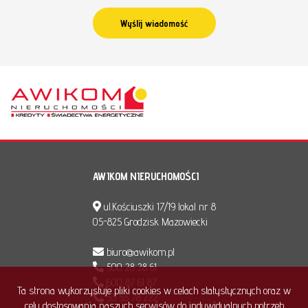
AWIKOM NIERUCHOMOŚCI
ul.Kościuszki 17/19 lokal nr 8
05-825 Grodzisk Mazowiecki
biuro@awikom.pl
500 28 28 61
600 87 61 87
Ta strona wykorzystuje pliki cookies w celach statystycznych oraz w
53 55 78 222
celu dostosowania naszych serwisów do indywidualnych potrzeb