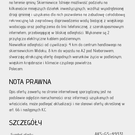
na terenie gminy Skierniewice. Istnieje możliwość podziału na
kilkanaście mniejszych działek inwestycyjnych, wzdłuż wyodrębnionej
drogi gminnej
i uzyskania dla nich pozwolenia na zabudowę całodobową
rekreacyjną lub zagrodową;
doprowadzenia wody bieżącej z wiejskiego
wodociągu oraz podłączenia do linii telefonicznej, z szerokopasmowym
internetem, przebiegającej w bliskiej odległości. Wykonane są 2
przyłącza elektryczne kablem podziemnym.
Niewielkie odległości od cywilizacji: 4 km do centrum handlowego na
skierniewickim Widoku, 8 km do wjazdu na A2 pod Nieborowem,
stwarzają atrakcyjną ofertę dogodnych warunków życia w podleśnym,
wiejskim krajobrazie i klimacie czystego powietrza.
Polecam.
NOTA PRAWNA
Opis oferty zawarty na stronie internetowej sporządzany jest na
podstawie oględzin nieruchomości oraz informacji uzyskanych od
właściciela, może podlegać aktualizacji i nie stanowi oferty określonej w
art. 66 i następnych K.C.
SZCZEGÓŁY
AKS-GS-49331
Symbol oferty