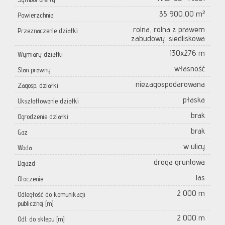
35 900,00 m²
Powierzchnia
rolna, rolna z prawem
Przeznaczenie działki
zabudowy, siedliskowa
130x276 m
Wymiary działki
własność
Stan prawny
niezagospodarowana
Zagosp. działki
płaska
Ukształtowanie działki
brak
Ogrodzenie działki
brak
Gaz
w ulicy
Woda
droga gruntowa
Dojazd
las
Otoczenie
2 000 m
Odległość do komunikacji
publicznej [m]
2 000 m
Odl. do sklepu [m]