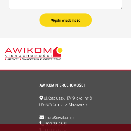
AWIKOM NIERUCHOMOŚCI
ul.Kościuszki 17/19 lokal nr 8
05-825 Grodzisk Mazowiecki
biuro@awikom.pl
500 28 28 61
600 87 61 87