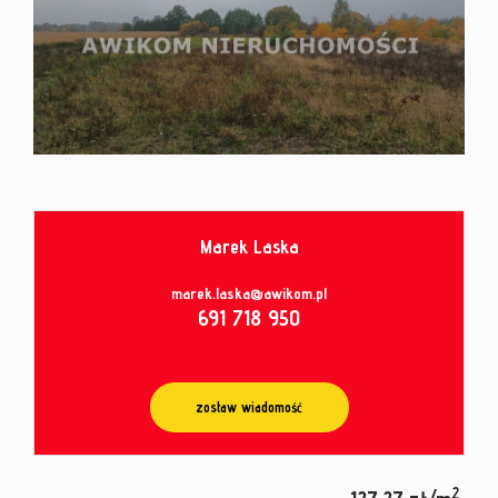
od
umowy
Marek Laska
marek.laska@awikom.pl
691 718 950
zostaw wiadomość
2