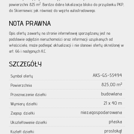
2
powierzchni 825 m
. Bardzo dobra lokalizacja blisko do przystanku PKP,
do Skierniewic jak również do węzła autostradowego.
NOTA PRAWNA
Opis oferty zawarty na stronie internetowej sporządzany jest na
podstawie oględzin nieruchomości oraz informacji uzyskanych od
właściciela, może podlegać aktualizacji i nie stanowi oferty określonej w
art. 66 i następnych K.C.
SZCZEGÓŁY
AKS-GS-55494
Symbol oferty
825,00 m²
Powierzchnia
budowlana
Przeznaczenie działki
21 x 40 m
Wymiary działki
niezagospodarowana
Zagosp. działki
płaska
Ukształtowanie działki
prostokąt
Kształt działki