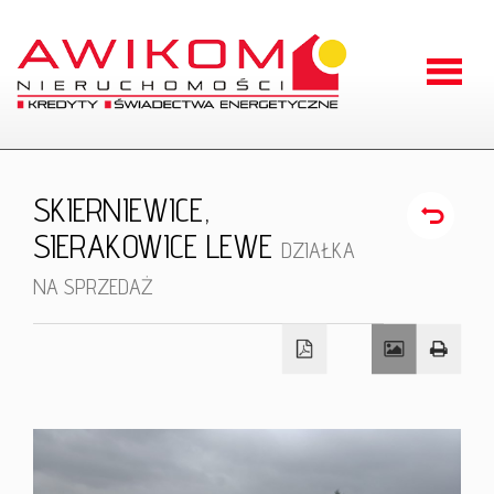
Strona
główna
O
SKIERNIEWICE,
firmie
SIERAKOWICE LEWE
Oferty
DZIAŁKA
NA SPRZEDAŻ
Zgłoszen
Kontakt
RODO
Odstąpien