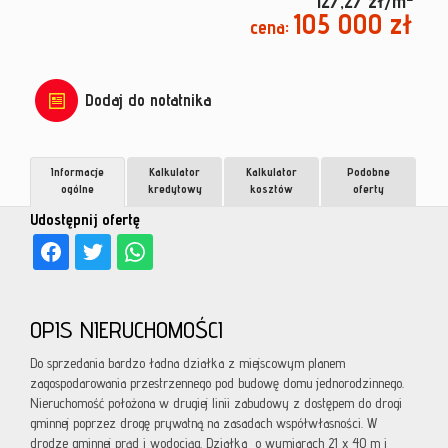
127,27 zł/m
105 000 zł
cena:
Dodaj do notatnika
Informacje
Kalkulator
Kalkulator
Podobne
ogólne
kredytowy
kosztów
oferty
Udostępnij ofertę
OPIS NIERUCHOMOŚCI
Do sprzedania bardzo ładna działka z miejscowym planem
zagospodarowania przestrzennego pod budowę domu jednorodzinnego.
Nieruchomość położona w drugiej linii zabudowy z dostępem do drogi
gminnej poprzez drogę prywatną na zasadach współwłasności. W
drodze gminnej prąd i wodociąg. Działka o wymiarach 21 x 40 m i