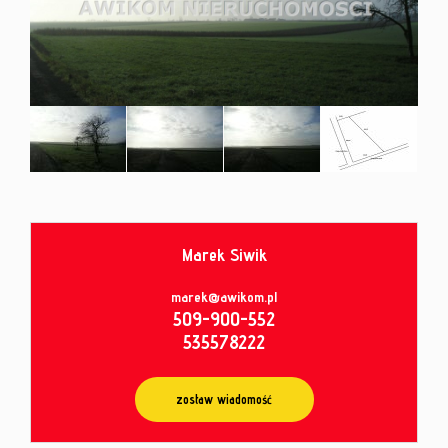
od
umowy
Marek Siwik
marek@awikom.pl
509-900-552
535578222
zostaw wiadomość