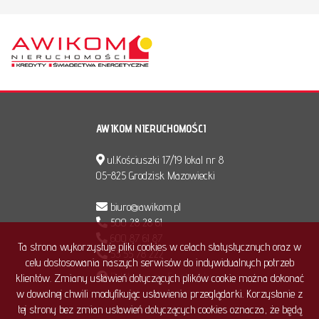
AWIKOM NIERUCHOMOŚCI
ul.Kościuszki 17/19 lokal nr 8
05-825 Grodzisk Mazowiecki
biuro@awikom.pl
500 28 28 61
600 87 61 87
Ta strona wykorzystuje pliki cookies w celach statystycznych oraz w
53 55 78 222
celu dostosowania naszych serwisów do indywidualnych potrzeb
Polub nas na Facebook'u
klientów. Zmiany ustawień dotyczących plików cookie można dokonać
w dowolnej chwili modyfikując ustawienia przeglądarki. Korzystanie z
tej strony bez zmian ustawień dotyczących cookies oznacza, że będą