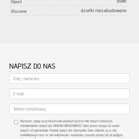
asfalt
Dojazd
działki niezabudowane
Otoczenie
NAPISZ DO NAS
Wyrażam zgodę na przetwarzanie podanych przeze mnie danych osobowych.
Administratorem danych jest AWIKOM NIERUCHOMOŚCI. Mam prawo dostępu do swoich
danych i ich poprawiania. Podanie danych jest dobrowolne. Dane zbierane są w celu
marketingowym oraz w celu realizowania i wykonania zawartej umowy lub do podjęcia