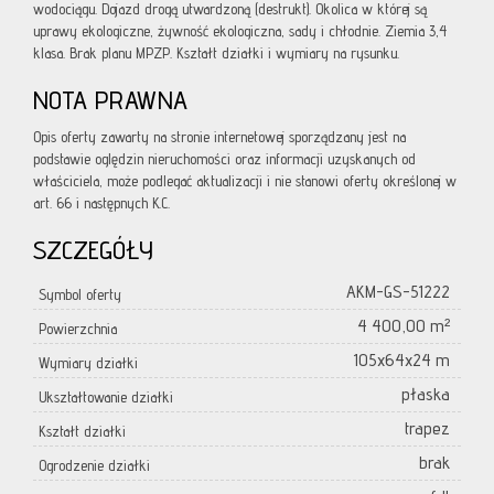
wodociągu. Dojazd drogą utwardzoną (destrukt). Okolica w której są
uprawy ekologiczne, żywność ekologiczna, sady i chłodnie. Ziemia 3,4
klasa. Brak planu MPZP. Kształt działki i wymiary na rysunku.
NOTA PRAWNA
Opis oferty zawarty na stronie internetowej sporządzany jest na
podstawie oględzin nieruchomości oraz informacji uzyskanych od
właściciela, może podlegać aktualizacji i nie stanowi oferty określonej w
art. 66 i następnych K.C.
SZCZEGÓŁY
AKM-GS-51222
Symbol oferty
4 400,00 m²
Powierzchnia
105x64x24 m
Wymiary działki
płaska
Ukształtowanie działki
trapez
Kształt działki
brak
Ogrodzenie działki