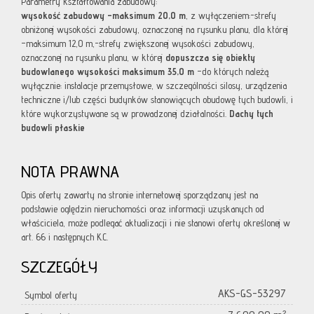
Parametry kształtowania zabudowy:
wysokość zabudowy –maksimum 20,0 m
, z wyłączeniem:-strefy
obniżonej wysokości zabudowy, oznaczonej na rysunku planu, dla której
–maksimum 12,0 m,-strefy zwiększonej wysokości zabudowy,
oznaczonej na rysunku planu, w której
dopuszcza się obiekty
budowlanego wysokości maksimum 35,0 m
–do których należą
wyłącznie: instalacje przemysłowe, w szczególności silosy, urządzenia
techniczne i/lub części budynków stanowiących obudowę tych budowli, i
które wykorzystywane są w prowadzonej działalności.
Dachy tych
budowli płaskie
NOTA PRAWNA
Opis oferty zawarty na stronie internetowej sporządzany jest na
podstawie oględzin nieruchomości oraz informacji uzyskanych od
właściciela, może podlegać aktualizacji i nie stanowi oferty określonej w
art. 66 i następnych K.C.
SZCZEGÓŁY
AKS-GS-53297
Symbol oferty