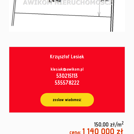
od
umowy
Krzysztof Lesiak
klesiak@awikom.pl
530215113
535578222
zostaw wiadomość
2
150,00 zł/m
1 140 000 zł
cena: