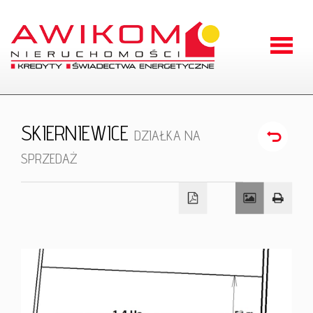
Strona
główna
O
SKIERNIEWICE
DZIAŁKA NA
firmie
Oferty
SPRZEDAŻ
Zgłoszen
Kontakt
RODO
Odstąpien