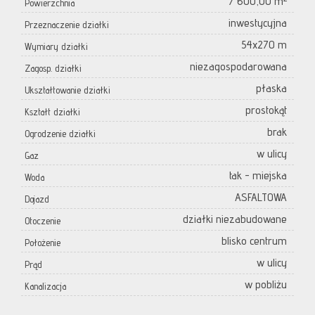
7 600,00 m²
Powierzchnia
inwestycyjna
Przeznaczenie działki
54x270 m
Wymiary działki
niezagospodarowana
Zagosp. działki
płaska
Ukształtowanie działki
prostokąt
Kształt działki
brak
Ogrodzenie działki
w ulicy
Gaz
tak - miejska
Woda
ASFALTOWA
Dojazd
działki niezabudowane
Otoczenie
blisko centrum
Położenie
w ulicy
Prąd
w pobliżu
Kanalizacja