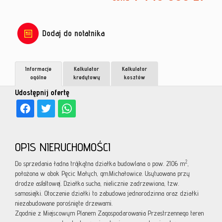
Dodaj do notatnika
Informacje
Kalkulator
Kalkulator
ogólne
kredytowy
kosztów
Udostępnij ofertę
OPIS NIERUCHOMOŚCI
2
Do sprzedania ładna trójkątna działka budowlana o pow. 2106 m
,
położona w obok Pęcic Małych, gm.Michałowice. Usytuowana przy
drodze asfaltowej. Działka sucha, nielicznie zadrzewiona, tzw.
samosiejki. Otoczenie działki to zabudowa jednorodzinna oraz działki
niezabudowane porośnięte drzewami.
Zgodnie z Miejscowym Planem Zagospodarowania Przestrzennego teren