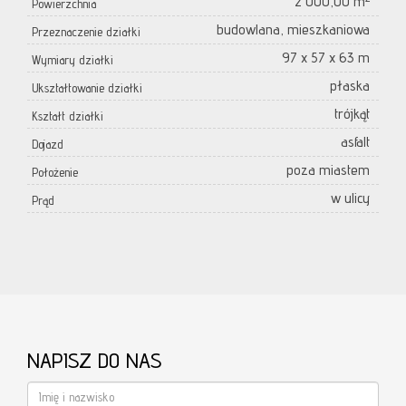
2 000,00 m²
Powierzchnia
budowlana, mieszkaniowa
Przeznaczenie działki
97 x 57 x 63 m
Wymiary działki
płaska
Ukształtowanie działki
trójkąt
Kształt działki
asfalt
Dojazd
poza miastem
Położenie
w ulicy
Prąd
NAPISZ DO NAS