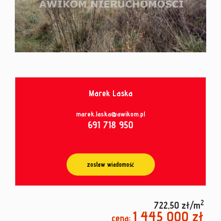
od
umowy
Marek Laska
marek.laska@awikom.pl
691 718 950
zostaw wiadomość
2
722,50 zł/m
1 445 000 zł
cena: