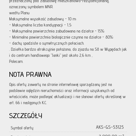
przeznaczony pod zabudowę mieszkaniowo-rezydencjonalną,
oznaczony symbolem MNR.
wedłu Planu:
Maksymalna wysokość zabudowy - 10 m;
- Maksymalna liczba kondygnacji - 1,5;
- Maksymalna powierzchnia zabudowana na działce - 15%;
- Minimalna powierzchnia biologicznie czynna na działce - 80%;
- dachy spadziste o symetrycznych połaciach.
. Działka bardzo atrakcyjnie położona, do zjazdu na S8 w Wypędach jak
i do centrum handlowego "Janki" jest około 2,6 km ,
Polecam.
NOTA PRAWNA
Opis oferty zawarty na stronie internetowej sporządzany jest na
podstawie oględzin nieruchomości oraz informacji uzyskanych od
właściciela, może podlegać aktualizacji i nie stanowi oferty określonej w
art. 66 i następnych K.C.
SZCZEGÓŁY
AKS-GS-53125
Symbol oferty