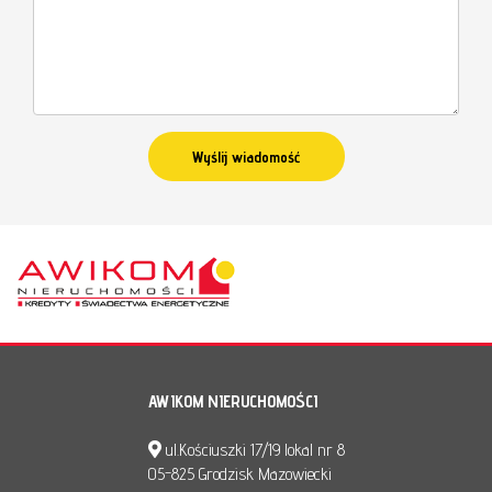
AWIKOM NIERUCHOMOŚCI
ul.Kościuszki 17/19 lokal nr 8
05-825 Grodzisk Mazowiecki