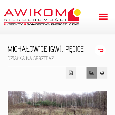
Strona
główna
O
MICHAŁOWICE (GW),
PĘCICE
firmie
Oferty
DZIAŁKA NA SPRZEDAŻ
Zgłoszen
Kontakt
RODO
Odstąpien