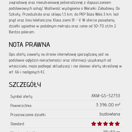
zagrodowej oraz mieszkaniowej jednorodzinnej z dopuszczeniem
podstawowych usług/. Możliwość wystąpienia o Warunki Zabudowy. Do
Szkoły, Przedszkola oraz sklepu 1,5 km, do PKP Boża Wola 3 km. Jest
prąd oraz linia telefoniczna. Klasa ziemi III - V. W ofercie posiadamy
działki sąsiednie w podobnym metrażu oraz cenie od 50-70 zł/m 2.
Bardzo polecam.
NOTA PRAWNA
Opis oferty zawarty na stronie internetowej sporządzany jest na
podstawie oględzin nieruchomości oraz informacji uzyskanych od
właściciela, może podlegać aktualizacji i nie stanowi oferty określonej w
art. 66 i następnych K.C.
SZCZEGÓŁY
AKM-GS-52753
Symbol oferty
3 396,00 m²
Powierzchnia
budowlana
Przeznaczenie działki
Standard