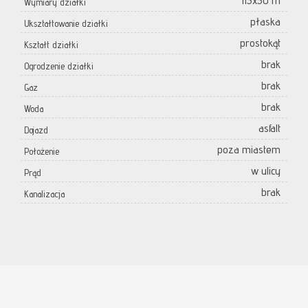
113x30 m
Wymiary działki
płaska
Ukształtowanie działki
prostokąt
Kształt działki
brak
Ogrodzenie działki
brak
Gaz
brak
Woda
asfalt
Dojazd
poza miastem
Położenie
w ulicy
Prąd
brak
Kanalizacja