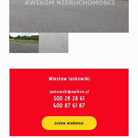
od
umowy
Wiesław Jankowski
Leaflet
|
© MapTiler
©
OpenStreetMap
contributors
jankowski@awikom.pl
500 28 28 61
600 87 61 87
zostaw wiadomość