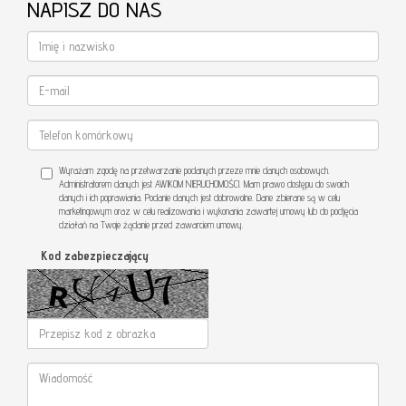
NAPISZ DO NAS
Wyrażam zgodę na przetwarzanie podanych przeze mnie danych osobowych.
Administratorem danych jest AWIKOM NIERUCHOMOŚCI. Mam prawo dostępu do swoich
danych i ich poprawiania. Podanie danych jest dobrowolne. Dane zbierane są w celu
marketingowym oraz w celu realizowania i wykonania zawartej umowy lub do podjęcia
działań na Twoje żądanie przed zawarciem umowy.
Kod zabezpieczający