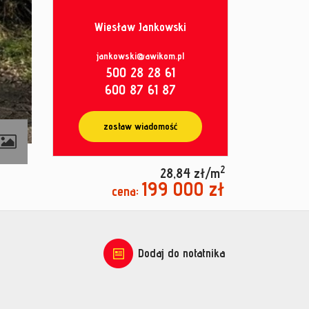
Wiesław Jankowski
jankowski@awikom.pl
500 28 28 61
600 87 61 87
zostaw wiadomość
contributors
2
28,84 zł/m
199 000 zł
cena:
Dodaj do notatnika