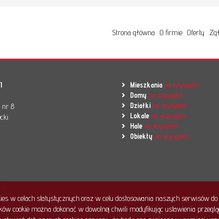
Strona główna
O firmie
Oferty
Zgł
I
Mieszkania
na wynajem
Domy
na wynajem
Działki
na wynajem
l nr 8
Lokale
na wynajem
cki
Hale
na wynajem
Obiekty
na wynajem
'u
okies w celach statystycznych oraz w celu dostosowania naszych serwisów do 
ów cookie można dokonać w dowolnej chwili modyfikując ustawienia przegląda