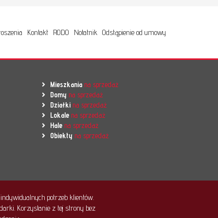
oszenia
Kontakt
RODO
Notatnik
Odstąpienie od umowy
Mieszkania
na sprzedaż
Domy
na sprzedaż
Działki
na sprzedaż
Lokale
na sprzedaż
Hale
na sprzedaż
Obiekty
na sprzedaż
indywidualnych potrzeb klientów.
rki. Korzystanie z tej strony bez