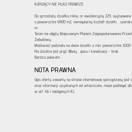
KUPUJĄCY NIE PŁACI PROWIZJI.
Do sprzedaży działka rolna, nr ewidencyjny 229, usytuowana w
o powierzchni 6900 m2, nieregularny kształt działki , szerok
m.
Teren nie objęty Miejscowym Planem Zagospodarowania Prze
Zabudowy.
Możliwość podziału na dwie działki o min. powierzchni 3000
Na działce jest prąd. Wody , gazu i kanalizacji - brak.
Bardzo polecam.
NOTA PRAWNA
Opis oferty zawarty na stronie internetowej sporządzany jest
oraz informacji uzyskanych od właściciela, może podlegać aktua
w art. 66 i następnych K.C.