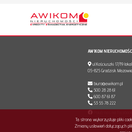
AWIKOM NIERUCHOMOŚC
ul.Kościuszki 17/19 loka
05-825 Grodzisk Mazowie
biuro@awikom.pl
500 28 28 61
600 87 61 87
53 55 78 222
Polub nas na Facebook
Ta strona wykorzystuje pliki co
Zmiany ustawień dotyczących plik