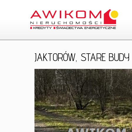
JAKTORÓW,
STARE BUDY
+
−