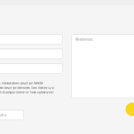
Administratorem danych jest AWIKOM
nie danych jest dobrowolne. Dane zbierane są w
b do podjęcia działań na Twoje żądanie przed