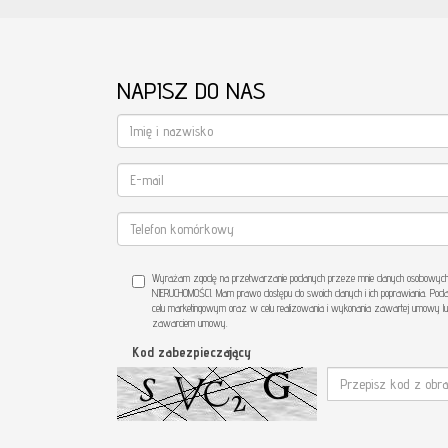
NAPISZ DO NAS
Wyrażam zgodę na przetwarzanie podanych przeze mnie danych osobowych. 
NIERUCHOMOŚCI. Mam prawo dostępu do swoich danych i ich poprawiania. Poda
celu marketingowym oraz w celu realizowania i wykonania zawartej umowy lu
zawarciem umowy.
Kod zabezpieczający