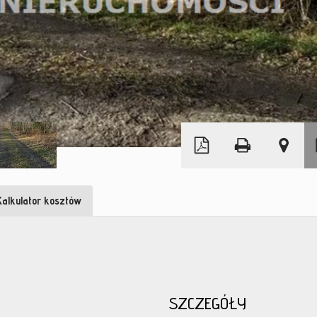
Leaflet
|
© MapTiler
©
OpenStreetMap
Kalkulator kosztów
SZCZEGÓŁY