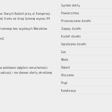
Symbol oferty
Powierzchnia
 Starych Budach przy ul. Konspiracji ,
ość frontu od drogi Gminnej wynosi 89
Przeznaczenie działki
strzennego bez wydanych Warunków
Zagosp. działki
Kształt działki
 m2.
Ogrodzenie działki
Gaz
Woda
Dojazd
 na podstawie oględzin nieruchomości
lizacji i nie stanowi oferty określonej
Otoczenie
Prąd
Kanalizacja