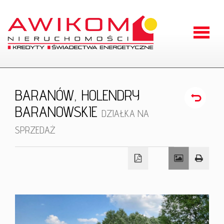
Strona
główna
O
BARANÓW,
HOLENDRY
firmie
BARANOWSKIE
Oferty
DZIAŁKA NA
SPRZEDAŻ
Zgłoszen
Kontakt
RODO
Odstąpien