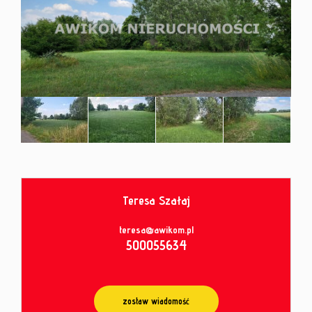
od
umowy
Teresa Szałaj
teresa@awikom.pl
500055634
zostaw wiadomość