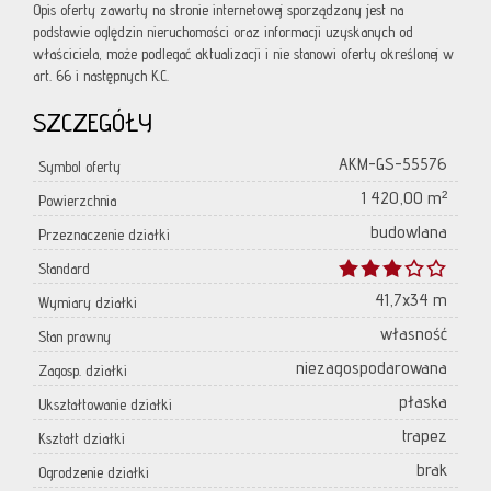
Opis oferty zawarty na stronie internetowej sporządzany jest na
podstawie oględzin nieruchomości oraz informacji uzyskanych od
właściciela, może podlegać aktualizacji i nie stanowi oferty określonej w
art. 66 i następnych K.C.
SZCZEGÓŁY
AKM-GS-55576
Symbol oferty
1 420,00 m²
Powierzchnia
budowlana
Przeznaczenie działki
Standard
41,7x34 m
Wymiary działki
własność
Stan prawny
niezagospodarowana
Zagosp. działki
płaska
Ukształtowanie działki
trapez
Kształt działki
brak
Ogrodzenie działki