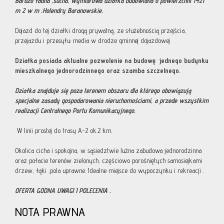
Bardzo ładna ,sucha, wymiarowa działka budowlana o powierzchni 1421
m 2 w m .Holendry Baranowskie.
Dojazd do tej działki drogą prywatną, ze służebnością przejścia,
przejazdu i przesyłu; media w drodze gminnej dojazdowej
Działka posiada aktualne pozwolenie na budowę jednego budynku
mieszkalnego jednorodzinnego oraz szamba szczelnego.
Działka znajduje się poza terenem obszaru dla którego obowiązują
specjalne zasady gospodarowania nieruchomościami, a przede wszystkim
realizacji Centralnego Portu Komunikacyjnego.
W linii prostej do trasy A-2 ok.2 km.
Okolica cicha i spokojna, w sąsiedztwie luźna zabudowa jednorodzinna
oraz połacie terenów zielonych, częściowo porośniętych samosiejkami
drzew, łąki ,pola uprawne. Idealne miejsce do wypoczynku i rekreacji .
OFERTA GODNA UWAGI I POLECENIA .
NOTA PRAWNA