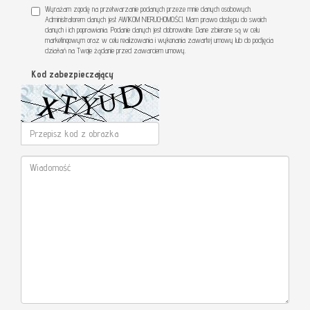
Wyrażam zgodę na przetwarzanie podanych przeze mnie danych osobowych.
Administratorem danych jest AWIKOM NIERUCHOMOŚCI. Mam prawo dostępu do swoich
danych i ich poprawiania. Podanie danych jest dobrowolne. Dane zbierane są w celu
marketingowym oraz w celu realizowania i wykonania zawartej umowy lub do podjęcia
działań na Twoje żądanie przed zawarciem umowy.
Kod zabezpieczający