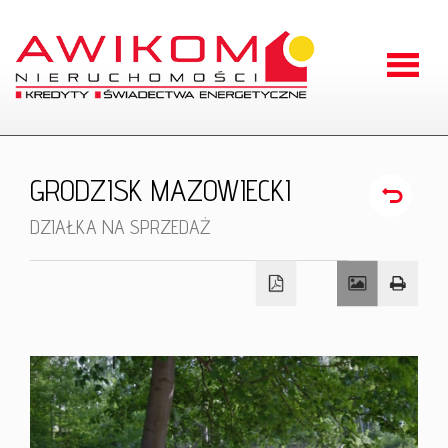
Strona
główna
O
GRODZISK MAZOWIECKI
firmie
Oferty
DZIAŁKA NA SPRZEDAŻ
Zgłoszen
Kontakt
RODO
Odstąpien