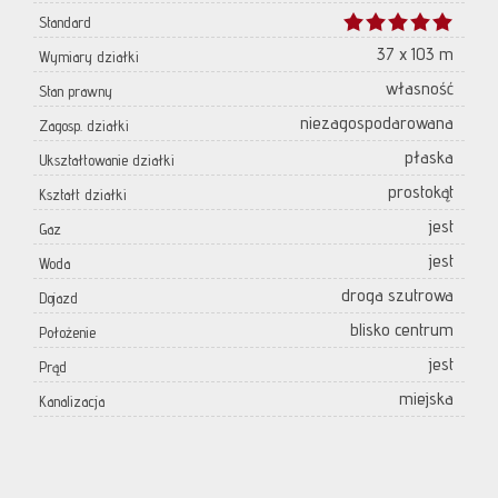
Standard
37 x 103 m
Wymiary działki
własność
Stan prawny
niezagospodarowana
Zagosp. działki
płaska
Ukształtowanie działki
prostokąt
Kształt działki
jest
Gaz
jest
Woda
droga szutrowa
Dojazd
blisko centrum
Położenie
jest
Prąd
miejska
Kanalizacja