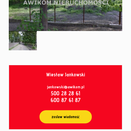
od
umowy
Wiesław Jankowski
jankowski@awikom.pl
500 28 28 61
600 87 61 87
zostaw wiadomość