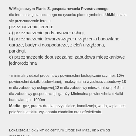
W Miejscowym Planie Zagospodarowania Przestrzennego
:
dla teren usług oznaczonego na rysunku planu symbolem
U/MN
, ustala
się przeznaczenie terenu:
przeznaczenie terenu:
a) przeznaczenie podstawowe:
usługi,
b) przeznaczenie
towarzyszące:
urządzenia
budowlane,
garaże,
budynki gospodarcze,
zieleń
urządzona,
parkingi,
c) przeznaczenie dopuszczalne: zabudowa mieszkaniowe
jednorodzinna
- minimalny udział procentowy powierzchni biologicznie czynnej:
10%
powierzchni działki budowlanej, - maksymalna wysokość zabudowy
18
m dla zabudowy usługowej,
12
m dla zabudowy mieszkaniowej,
6,5
m
dla zabudowy gospodarczej i garaży. Minimalna powierzchnia działki
budowlanej to 1000m.
Media
: gaz, prąd w drodze przy działce, kanalizacja, woda, w planach
położeniu asfaltu, wykonaniu chodnika oraz oświetlenia.
Lokalizacja:
ok 2 km do centrum Grodziska Maz., ok 6 km od