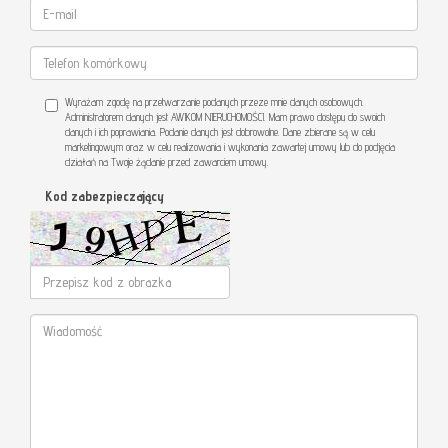
Wyrażam zgodę na przetwarzanie podanych przeze mnie danych osobowych.
Administratorem danych jest AWIKOM NIERUCHOMOŚCI. Mam prawo dostępu do swoich
danych i ich poprawiania. Podanie danych jest dobrowolne. Dane zbierane są w celu
marketingowym oraz w celu realizowania i wykonania zawartej umowy lub do podjęcia
działań na Twoje żądanie przed zawarciem umowy.
Kod zabezpieczający