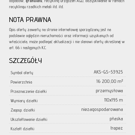
odpadów,
granulatu
, recykling urządzeń AGD, odzyskiwanie w ramach
recyklingu rzadkich metali itd. itd.
NOTA PRAWNA
Opis oferty zawarty na stronie internetowej sporządzany jest na
podstawie oględzin nieruchomości oraz informacji uzyskanych od
właściciela, może podlegać aktualizacji i nie stanowi oferty określonej w
art. 66 i następnych K.C.
SZCZEGÓŁY
AKS-GS-53925
Symbol oferty
16 200,00 m²
Powierzchnia
przemysłowa
Przeznaczenie działki
110x195 m
Wymiary działki
niezagospodarowana
Zagosp. działki
płaska
Ukształtowanie działki
trapez
Kształt działki