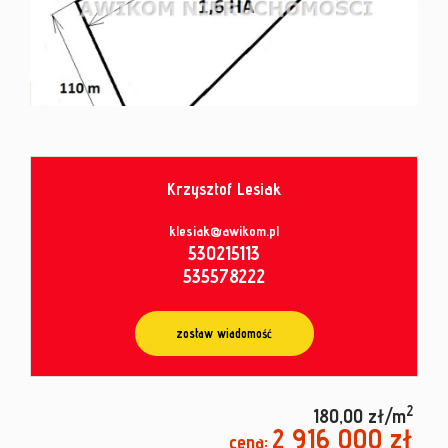
od
umowy
Krzysztof Lesiak
klesiak@awikom.pl
530215113
535578222
zostaw wiadomość
2
180,00 zł/m
2 916 000 zł
cena: