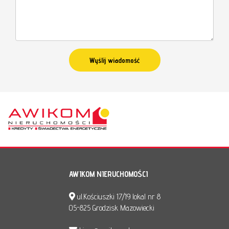
AWIKOM NIERUCHOMOŚCI
ul.Kościuszki 17/19 lokal nr 8
05-825 Grodzisk Mazowiecki