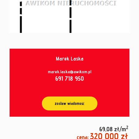
od
umowy
Marek Laska
marek.laska@awikom.pl
691 718 950
zostaw wiadomość
2
69,08 zł/m
320 000 zł
cena: