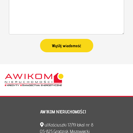
AWIKOM NIERUCHOMOŚCI
ul.Kościuszki 17/19 lokal nr 8
05-825 Grodzisk Mazowiecki