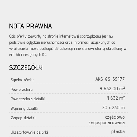
NOTA PRAWNA
Opis oferty zawarty na stronie internetowej sporządzany jest na
podstawie oględzin nieruchomości oraz informacji uzyskanych od
właściciela, może podlegać aktualizacji i nie stanowi oferty określonej w
art. 66 i następnych K.C.
SZCZEGÓŁY
AKS-GS-55477
Symbol oferty
4 632,00 m²
Powierzchnia
4 632 m²
Powierzchnia działki
20 x 230 m
Wymiary działki
częściowo
Zagosp. działki
zagospodarowana
płaska
Ukształtowanie działki