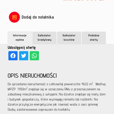
Dodaj do notatnika
Informacje
Kalkulator
Kalkulator
Podobne
ogólne
kredytowy
kosztów
oferty
Udostępnij ofertę
OPIS NIERUCHOMOŚCI
2
Do sprzedania nieruchomość o całkowitej powierzchni 4632 m
. Według
2
MPZP 1930m
znajduje się w oznaczeniu RMu z przeznaczeniem na
zabudowę mieszkaniową z usługami. Na działce znajduje się mały dom
i budynek gospodarczy, które wymagają remontu lub rozbiórki. Na
działce przyłącze energetyczne jak również woda z sieci gminnej.
Osoby zainteresowane zapraszam do kontaktu.