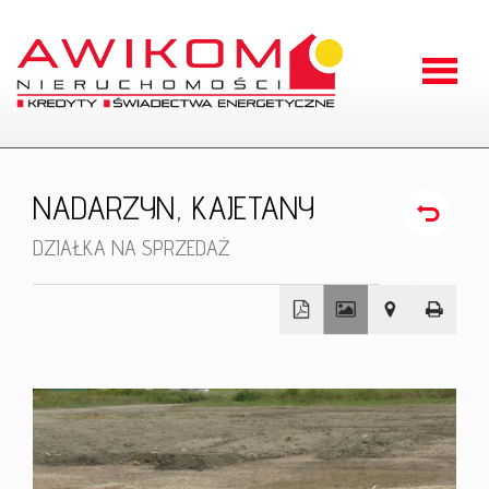
Strona
główna
O
NADARZYN,
KAJETANY
firmie
Oferty
DZIAŁKA NA SPRZEDAŻ
Zgłoszen
Kontakt
+
−
RODO
Odstąpien