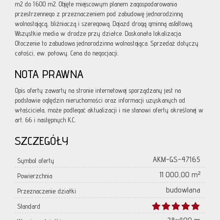
m2 do 1600 m2. Objęte miejscowym planem zagospodarowania
przestrzennego z przeznaczeniem pod zabudowę jednorodzinną
wolnostojącą, bliźniaczą i szeregową. Dojazd drogą gminną asfaltową.
Wszystkie media w drodze przy działce. Doskonała lokalizacja.
Otoczenie to zabudowa jednorodzinna wolnostojąca. Sprzedaż dotyczy
całości, ew. połowy. Cena do negocjacji.
NOTA PRAWNA
Opis oferty zawarty na stronie internetowej sporządzany jest na
podstawie oględzin nieruchomości oraz informacji uzyskanych od
właściciela, może podlegać aktualizacji i nie stanowi oferty określonej w
art. 66 i następnych K.C.
SZCZEGÓŁY
AKM-GS-47165
Symbol oferty
11 000,00 m²
Powierzchnia
budowlana
Przeznaczenie działki
Standard