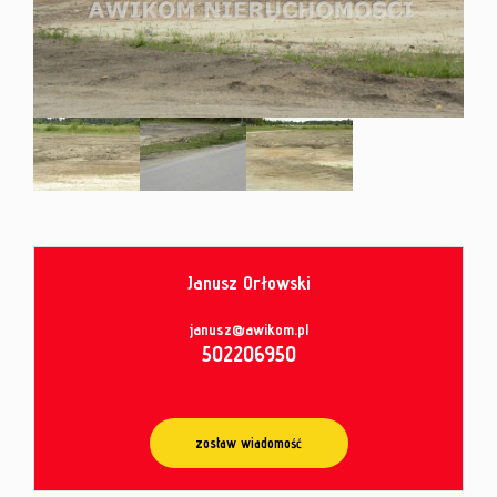
od
umowy
Janusz Orłowski
Leaflet
|
© MapTiler
©
OpenStreetMap
contributors
janusz@awikom.pl
502206950
zostaw wiadomość