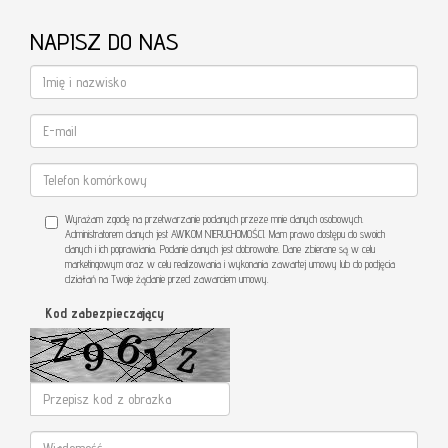
NAPISZ DO NAS
Wyrażam zgodę na przetwarzanie podanych przeze mnie danych osobowych.
Administratorem danych jest AWIKOM NIERUCHOMOŚCI. Mam prawo dostępu do swoich
danych i ich poprawiania. Podanie danych jest dobrowolne. Dane zbierane są w celu
marketingowym oraz w celu realizowania i wykonania zawartej umowy lub do podjęcia
działań na Twoje żądanie przed zawarciem umowy.
Kod zabezpieczający