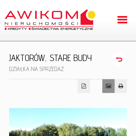
Strona
główna
O
JAKTORÓW,
STARE BUDY
firmie
Oferty
DZIAŁKA NA SPRZEDAŻ
Zgłoszen
Kontakt
RODO
Odstąpien