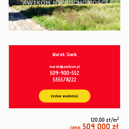
od
umowy
Marek Siwik
marek@awikom.pl
509-900-552
535578222
zostaw wiadomość
2
120,00 zł/m
504 000 zł
cena: