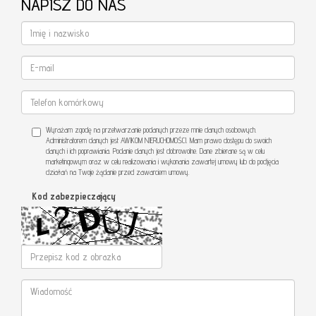
NAPISZ DO NAS
Wyrażam zgodę na przetwarzanie podanych przeze mnie danych osobowych.
Administratorem danych jest AWIKOM NIERUCHOMOŚCI. Mam prawo dostępu do swoich
danych i ich poprawiania. Podanie danych jest dobrowolne. Dane zbierane są w celu
marketingowym oraz w celu realizowania i wykonania zawartej umowy lub do podjęcia
działań na Twoje żądanie przed zawarciem umowy.
Kod zabezpieczający