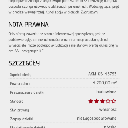
niepodpiwniczonego z użytkowym poddaszem oraz realizację budynku
gospodarczo-garażowego o zbliżonych parametrach. Wodociąg ,gaz, prąd
w drodze wewnętrznej. Kanalizacja w planach. Zapraszam.
NOTA PRAWNA
Opis oferty zawarty na stronie internetowej sporządzany jest na
podstawie oględzin nieruchomości oraz informacji uzyskanych od
właściciela, może podlegać aktualizacji i nie stanowi oferty określonej w
art. 66 i następnych K.C.
SZCZEGÓŁY
AKM-GS-45753
Symbol oferty
4 200,00 m²
Powierzchnia
budowlana
Przeznaczenie działki
Standard
własność
Stan prawny
niezagospodarowana
Zagosp. działki
płaska
Ukształtowanie działki