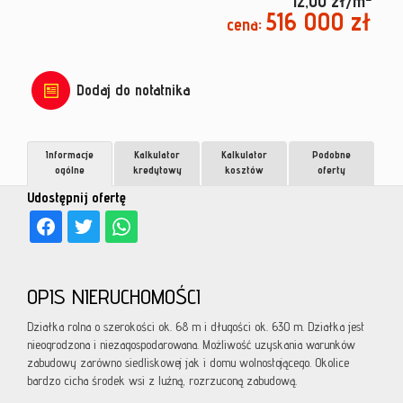
12,00 zł/m
516 000 zł
cena:
Dodaj do notatnika
Informacje
Kalkulator
Kalkulator
Podobne
ogólne
kredytowy
kosztów
oferty
Udostępnij ofertę
OPIS NIERUCHOMOŚCI
Działka rolna o szerokości ok. 68 m i długości ok. 630 m. Działka jest
nieogrodzona i niezagospodarowana. Możliwość uzyskania warunków
zabudowy zarówno siedliskowej jak i domu wolnostojącego. Okolice
bardzo cicha środek wsi z luźną, rozrzuconą zabudową.