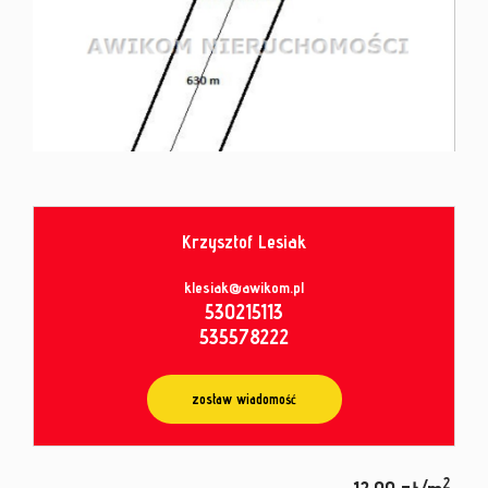
od
umowy
Krzysztof Lesiak
klesiak@awikom.pl
530215113
535578222
zostaw wiadomość
2