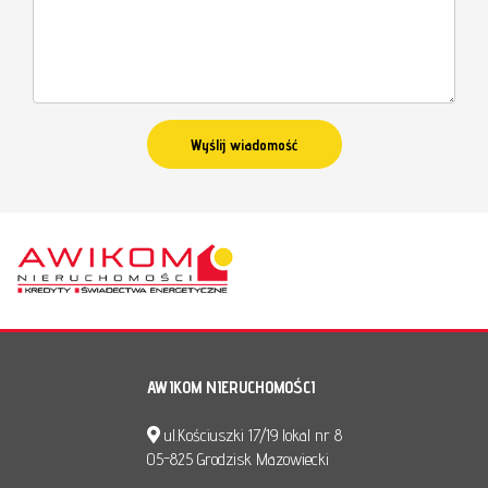
AWIKOM NIERUCHOMOŚCI
ul.Kościuszki 17/19 lokal nr 8
05-825 Grodzisk Mazowiecki