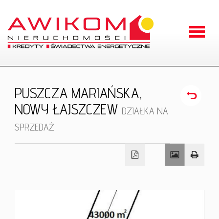
Strona
główna
O
PUSZCZA MARIAŃSKA,
firmie
NOWY ŁAJSZCZEW
Oferty
DZIAŁKA NA
SPRZEDAŻ
Zgłoszen
Kontakt
RODO
Odstąpien