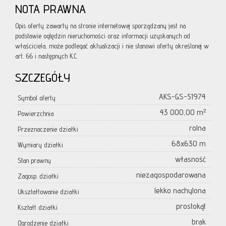
NOTA PRAWNA
Opis oferty zawarty na stronie internetowej sporządzany jest na
podstawie oględzin nieruchomości oraz informacji uzyskanych od
właściciela, może podlegać aktualizacji i nie stanowi oferty określonej w
art. 66 i następnych K.C.
SZCZEGÓŁY
AKS-GS-51974
Symbol oferty
43 000,00 m²
Powierzchnia
rolna
Przeznaczenie działki
68x630 m
Wymiary działki
własność
Stan prawny
niezagospodarowana
Zagosp. działki
lekko nachylona
Ukształtowanie działki
prostokąt
Kształt działki
brak
Ogrodzenie działki