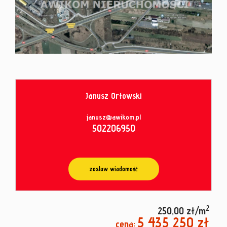
od
umowy
Janusz Orłowski
janusz@awikom.pl
502206950
zostaw wiadomość
2
250,00 zł/m
5 435 250 zł
cena: