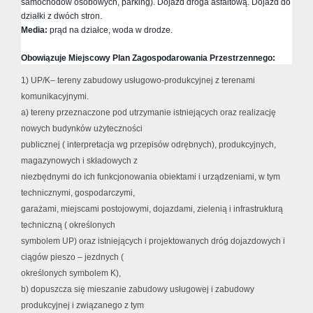
samochodów osobowych, parking). Dojazd droga asfaltową. Dojazd do
działki z dwóch stron.
Media:
prąd na działce, woda w drodze.
Obowiązuje Miejscowy Plan Zagospodarowania Przestrzennego:
1) UP/K– tereny zabudowy usługowo-produkcyjnej z terenami
komunikacyjnymi.
a) tereny przeznaczone pod utrzymanie istniejących oraz realizację
nowych budynków użyteczności
publicznej ( interpretacja wg przepisów odrębnych), produkcyjnych,
magazynowych i składowych z
niezbędnymi do ich funkcjonowania obiektami i urządzeniami, w tym
technicznymi, gospodarczymi,
garażami, miejscami postojowymi, dojazdami, zielenią i infrastrukturą
techniczną ( określonych
symbolem UP) oraz istniejących i projektowanych dróg dojazdowych i
ciągów pieszo – jezdnych (
określonych symbolem K),
b) dopuszcza się mieszanie zabudowy usługowej i zabudowy
produkcyjnej i związanego z tym