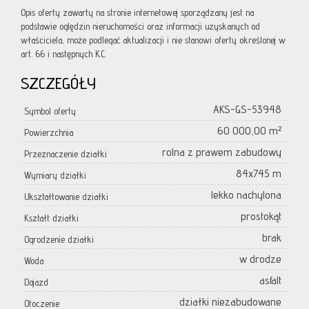
Opis oferty zawarty na stronie internetowej sporządzany jest na
podstawie oględzin nieruchomości oraz informacji uzyskanych od
właściciela, może podlegać aktualizacji i nie stanowi oferty określonej w
art. 66 i następnych K.C.
SZCZEGÓŁY
AKS-GS-53948
Symbol oferty
60 000,00 m²
Powierzchnia
rolna z prawem zabudowy
Przeznaczenie działki
84x745 m
Wymiary działki
lekko nachylona
Ukształtowanie działki
prostokąt
Kształt działki
brak
Ogrodzenie działki
w drodze
Woda
asfalt
Dojazd
działki niezabudowane
Otoczenie