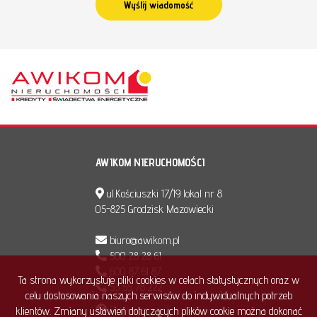
AWIKOM NIERUCHOMOŚCI
ul.Kościuszki 17/19 lokal nr 8
05-825 Grodzisk Mazowiecki
biuro@awikom.pl
500 28 28 61
600 87 61 87
Ta strona wykorzystuje pliki cookies w celach statystycznych oraz w
53 55 78 222
celu dostosowania naszych serwisów do indywidualnych potrzeb
Polub nas na Facebook'u
klientów. Zmiany ustawień dotyczących plików cookie można dokonać