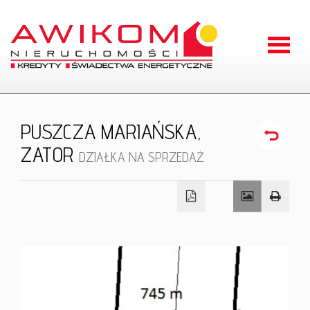
Strona
główna
O
PUSZCZA MARIAŃSKA,
firmie
ZATOR
Oferty
DZIAŁKA NA SPRZEDAŻ
Zgłoszen
Kontakt
RODO
Odstąpien