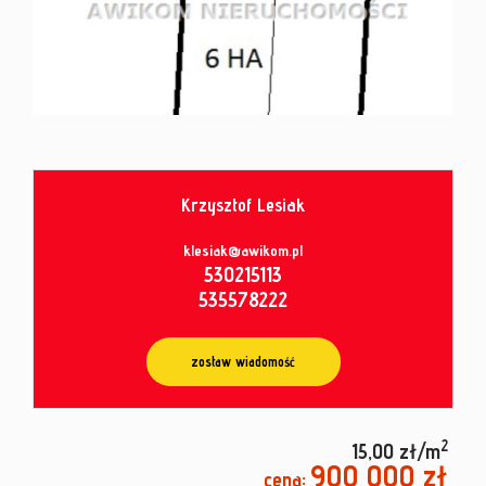
od
umowy
Krzysztof Lesiak
klesiak@awikom.pl
530215113
535578222
zostaw wiadomość
2
15,00 zł/m
900 000 zł
cena: