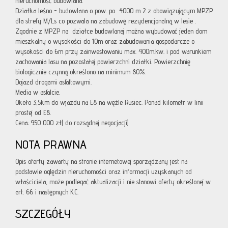
nieruchomość budowlana.
Działka leśno - budowlana o pow. po 4000 m 2 z obowiązującym MPZP
dla strefy M/Ls co pozwala na zabudowę rezydencjonalną w lesie .
Zgodnie z MPZP na działce budowlanej można wybudować jeden dom
mieszkalny o wysokości do 10m oraz zabudowania gospodarcze o
wysokości do 6m przy zainwestowaniu max. 400m.kw. i pod warunkiem
zachowania lasu na pozostałej powierzchni działki. Powierzchnię
biologicznie czynną określono na minimum 80%.
Dojazd drogami asfaltowymi.
Media w asfalcie.
Około 3,5km do wjazdu na E8 na węźle Rusiec. Ponad kilometr w linii
prostej od E8.
Cena: 950 000 zł( do rozsądnej negocjacji)
NOTA PRAWNA
Opis oferty zawarty na stronie internetowej sporządzany jest na
podstawie oględzin nieruchomości oraz informacji uzyskanych od
właściciela, może podlegać aktualizacji i nie stanowi oferty określonej w
art. 66 i następnych K.C.
SZCZEGÓŁY