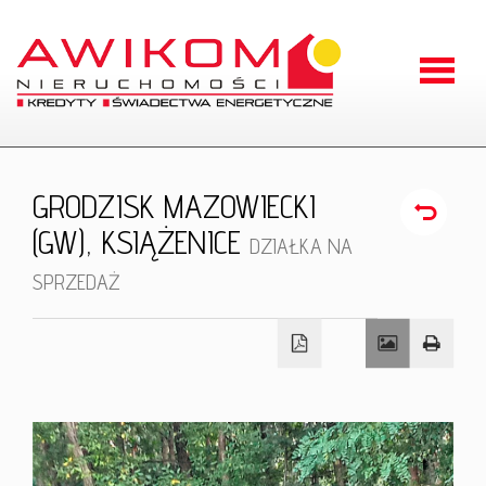
Strona
główna
O
GRODZISK MAZOWIECKI
firmie
(GW),
KSIĄŻENICE
Oferty
DZIAŁKA NA
SPRZEDAŻ
Zgłoszen
Kontakt
RODO
Odstąpien