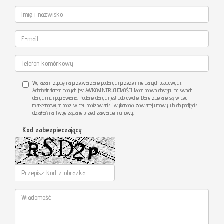
Wyrażam zgodę na przetwarzanie podanych przeze mnie danych osobowych.
Administratorem danych jest AWIKOM NIERUCHOMOŚCI. Mam prawo dostępu do swoich
danych i ich poprawiania. Podanie danych jest dobrowolne. Dane zbierane są w celu
marketingowym oraz w celu realizowania i wykonania zawartej umowy lub do podjęcia
działań na Twoje żądanie przed zawarciem umowy.
Kod zabezpieczający