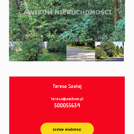
od
umowy
Teresa Szałaj
teresa@awikom.pl
500055634
zostaw wiadomość