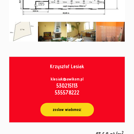
od
umowy
Krzysztof Lesiak
klesiak@awikom.pl
530215113
535578222
zostaw wiadomość
2