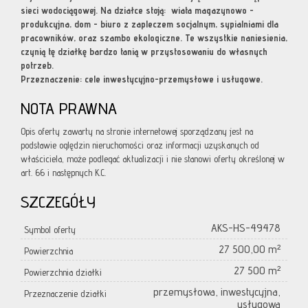
sieci wodociągowej. Na działce stoją: wiata magazynowo -
produkcyjna, dom - biuro z zapleczem socjalnym, sypialniami dla
pracowników, oraz szambo ekologiczne. Te wszystkie naniesienia,
czynią tę działkę bardzo tanią w przystosowaniu do własnych
potrzeb.
Przeznaczenie: cele inwestycyjno-przemysłowe i usługowe.
NOTA PRAWNA
Opis oferty zawarty na stronie internetowej sporządzany jest na
podstawie oględzin nieruchomości oraz informacji uzyskanych od
właściciela, może podlegać aktualizacji i nie stanowi oferty określonej w
art. 66 i następnych K.C.
SZCZEGÓŁY
AKS-HS-49478
Symbol oferty
27 500,00 m²
Powierzchnia
27 500 m²
Powierzchnia działki
przemysłowa, inwestycyjna,
Przeznaczenie działki
usługowa