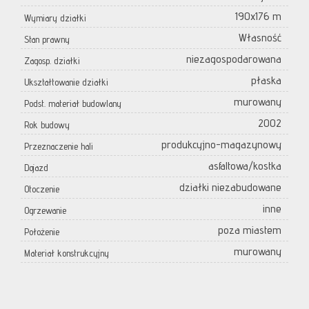
190x176 m
Wymiary działki
Własność
Stan prawny
niezagospodarowana
Zagosp. działki
płaska
Ukształtowanie działki
murowany
Podst. materiał budowlany
2002
Rok budowy
produkcyjno-magazynowy
Przeznaczenie hali
asfaltowa/kostka
Dojazd
działki niezabudowane
Otoczenie
inne
Ogrzewanie
poza miastem
Położenie
murowany
Materiał konstrukcyjny