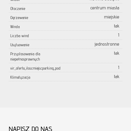
centrum miasta
Otoczenie
miejskie
Ogrzewanie
tak
Winda
1
Liczba wind
jednostronne
Usytuowanie
tak
Przystosowania dla
niepełnosprawnych
1
vir_oferta_iloscmiejscparking_pod
tak
Klimatyzacja
NAPISZ DO NAS