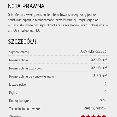
NOTA PRAWNA
Opis oferty zawarty na stronie internetowej sporządzany jest na
podstawie oględzin nieruchomości oraz informacji uzyskanych od
właściciela, może podlegać aktualizacji i nie stanowi oferty określonej w
art. 66 i następnych K.C.
SZCZEGÓŁY
AKM-MS-55553
Symbol oferty
52,05 m²
Powierzchnia
52,05 m²
Powierzchnia użytkowa
3,50 m²
Powierzchnia balkonów/tarasów
2
Liczba pokoi
4
Piętro
blok
Rodzaj budynku
cegła, pustak
Technologia budowlana
Standard