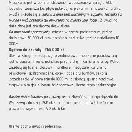
Mieszkanie jest w pełni umeblowane i wyposażone w sprzęty AGD (
lodówko -zamrażarka, płyta indukcyjna, piekarnik, zmywarka, pralka,
okap) i składa się z:
salonu z aneksem kuchennym, sypialni, łazienki ( z
wanną i wc), przedpokoju otwartego na mieszkanie ,loggi .
Z uwagi na
duże okna jest ono dobrze doświetlone .
Do mieszkania przynależą
: miejsce w garażu podziemnym, płatne
dodatkowo 30 000 zł oraz komórka lokatorska płatna dodatkowo 10
000zł.
Ogółem do zapłaty : 765 000 zł
Blok, w którym znajduje się przedmiotowe mieszkanie posadowiony
jest w centrum miasta, jednakże przy cichej i kameralnej ulicy. Wokół
znajdują się liczne placówki handlowe, medyczne, kulturalno -
oświatowe, gastronomiczne, apteki, oddziały banków, szkoły
,przedszkola. W promieniu do 1000 m : dyskonty, galeria handlowa,
targowisko miejskie ,basen, hala sportowa , liczne tereny rekreacyjne.
Bardzo dobra lokalizacjia
z uwagi na możliwość szybkiego dojazdu do
Warszawy : do stacji PKP ok.5 min drogi pieszo , do WKD ok.15 min
pieszo; do węzła trasy A 2 ok .6 km.
Oferta godna uwagi i polecenia.