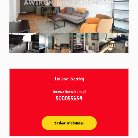
od
umowy
Teresa Szałaj
teresa@awikom.pl
500055634
zostaw wiadomość