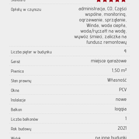
administracja, CO, Części
Opłaty w czynszu
wspólne, monitoring,
ogrzewanie, sprzątanie,
Winda, woda ciepła,
woda/ryczałt na wodę,
wywóz śmieci, zaliczka na
fundusz remontowy
4
Liczba pięter w budynku
miejsce garażowe
Garaż
1,50 m²
Piwnica
Własność
Stan prawny
PCV
Okna
nowe
Instalacje
loggia
Balkon
1
Liczba balkonów
2021
Rok budowy
na inne budynki
Widok