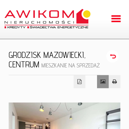
Strona
główna
O
GRODZISK MAZOWIECKI,
firmie
CENTRUM
Oferty
MIESZKANIE NA SPRZEDAŻ
Zgłoszen
Kontakt
RODO
Odstąpien