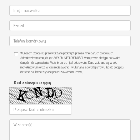
Wyrażam zgodę na przetwarzanie podanych przeze mnie danych osobowych.
Administratorem danych jest AWIKOM NIERUCHOMOŚCI. Mam prawo dostępu do swoich
danych i ich poprawiania. Podanie danych jest dobrowolne. Dane zbierane są w celu
marketingowym oraz w celu realizowania i wykonania zawartej umowy lub do podjęcia
działań na Twoje żądanie przed zawarciem umowy.
Kod zabezpieczający