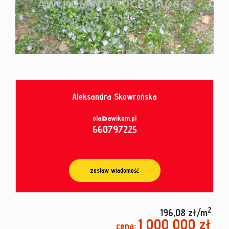
od
umowy
Aleksandra Skowrońska
ola@awikom.pl
660797225
zostaw wiadomość
2
196,08 zł/m
1 000 000 zł
cena: