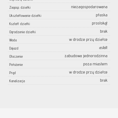
niezagospodarowana
Zagosp. działki
płaska
Ukształtowanie działki
prostokąt
Kształt działki
brak
Ogrodzenie działki
w drodze przy działce
Woda
asfalt
Dojazd
zabudowa jednorodzinna
Otoczenie
poza miastem
Położenie
w drodze przy działce
Prąd
brak
Kanalizacja