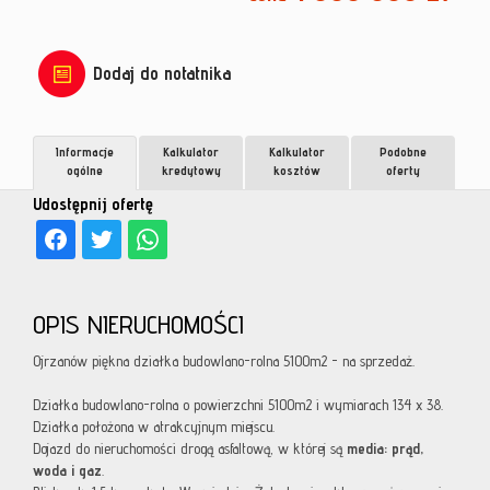
Dodaj do notatnika
Informacje
Kalkulator
Kalkulator
Podobne
ogólne
kredytowy
kosztów
oferty
Udostępnij ofertę
OPIS NIERUCHOMOŚCI
Ojrzanów piękna działka budowlano-rolna 5100m2 - na sprzedaż.
Działka budowlano-rolna o powierzchni 5100m2 i wymiarach 134 x 38.
Działka położona w atrakcyjnym miejscu.
Dojazd do nieruchomości drogą asfaltową, w której są
media: prąd,
woda i gaz
.