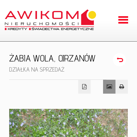
Strona
główna
O
ŻABIA WOLA,
OJRZANÓW
firmie
Oferty
DZIAŁKA NA SPRZEDAŻ
Zgłoszen
Kontakt
RODO
Odstąpien