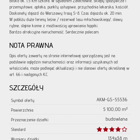
Blisko ok. 1,5 km szkoła. W sąsiednim Żelechowie, sklepy spożywcze i
przemysłowe, apteka, punkty usługowe, przychodnia lekarska, kościół.
Doskonały dojazd do Warszawy trasą S-8. Czas dojazdu ok. 20 min.
W pobliżu duże tereny leśne / rezerwat lasu młochowskiego/, stawy
rybne, stajnie konne z możliwością uprawiania hippiki.
Bardzo atrakcyjna nieruchomość. Serdecznie polecam.
NOTA PRAWNA
Opis oferty zawarty na stronie internetowej sporządzany jest na
podstawie oględzin nieruchomości oraz informacji uzyskanych od
właściciela, może podlegać aktualizacji i nie stanowi oferty określonej w
art. 66 i następnych K.C.
SZCZEGÓŁY
AKM-GS-55536
Symbol oferty
5 100,00 m²
Powierzchnia
budowlana
Przeznaczenie działki
Standard
134x38 m
Wymiary działki