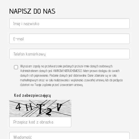
NAPISZ DO NAS
Wyrażam zgodę na przetwarzanie podanych przeze mnie danych osobowych.
Administratorem danych jest AWIKOM NIERUCHOMOŚCI. Mam prawo dostępu do swoich
danych i ich poprawiania. Podanie danych jest dobrowolne. Dane zbierane są w celu
marketingowym oraz w celu realizowania i wykonania zawartej umowy lub do podjęcia
działań na Twoje żądanie przed zawarciem umowy.
Kod zabezpieczający