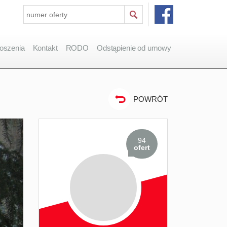
oszenia
Kontakt
RODO
Odstąpienie od umowy
POWRÓT
94
ofert