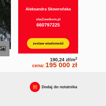
Aleksandra Skowrońska
ola@awikom.pl
660797225
zostaw wiadomość
2
190,24 zł/m
195 000 zł
cena:
Dodaj do notatnika