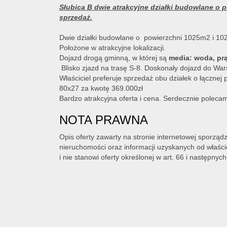
Słubica B dwie atrakcyjne działki budowlane o p
sprzedaż.
Dwie działki budowlane o powierzchni 1025m2 i 1
Położone w atrakcyjne lokalizacji.
Dojazd drogą gminną, w której są
media: woda, prą
Blisko zjazd na trasę S-8. Doskonały dojazd do War
Właściciel preferuje sprzedaż obu działek o łączne
80x27 za kwotę 369.000zł
Bardzo atrakcyjna oferta i cena. Serdecznie poleca
NOTA PRAWNA
Opis oferty zawarty na stronie internetowej sporząd
nieruchomości oraz informacji uzyskanych od właścic
i nie stanowi oferty określonej w art. 66 i następnych