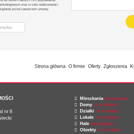
o swoich danych i ich poprawiania.
arketingowym oraz w celu realizowania i
e żądanie przed zawarciem umowy.
Strona główna
O firmie
Oferty
Zgłoszenia
K
MOŚCI
Mieszkania
na wynajem
Domy
na wynajem
Działki
na wynajem
l nr 8
Lokale
na wynajem
iecki
Hale
na wynajem
Obiekty
na wynajem