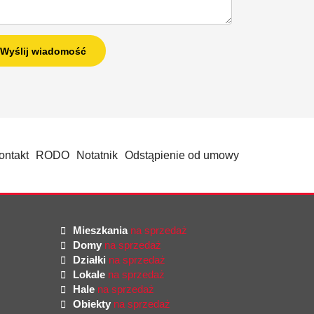
ontakt
RODO
Notatnik
Odstąpienie od umowy
Mieszkania
na sprzedaż
Domy
na sprzedaż
Działki
na sprzedaż
Lokale
na sprzedaż
Hale
na sprzedaż
Obiekty
na sprzedaż