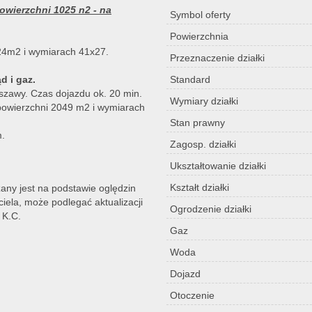
owierzchni 1025 n2 - na
Symbol oferty
Powierzchnia
024m2 i wymiarach 41x27.
Przeznaczenie działki
d i gaz.
Standard
szawy. Czas dojazdu ok. 20 min.
Wymiary działki
j powierzchni 2049 m2 i wymiarach
Stan prawny
m.
Zagosp. działki
Ukształtowanie działki
Kształt działki
zany jest na podstawie oględzin
iela, może podlegać aktualizacji
Ogrodzenie działki
 K.C.
Gaz
Woda
Dojazd
Otoczenie