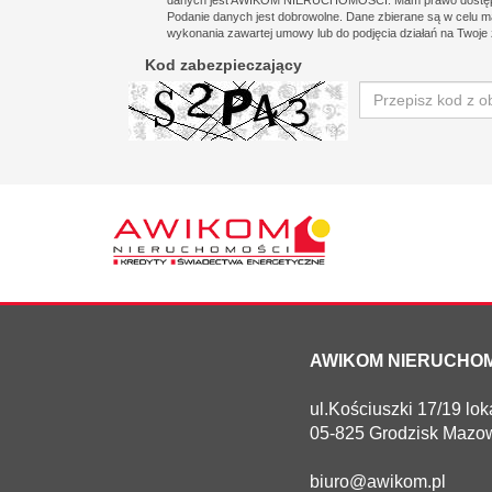
danych jest AWIKOM NIERUCHOMOŚCI. Mam prawo dostępu d
Podanie danych jest dobrowolne. Dane zbierane są w celu m
wykonania zawartej umowy lub do podjęcia działań na Twoj
Kod zabezpieczający
AWIKOM NIERUCHO
ul.Kościuszki 17/19 loka
05-825 Grodzisk Mazow
biuro@awikom.pl