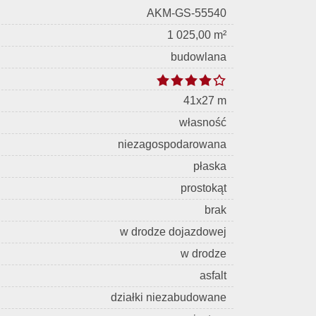
AKM-GS-55540
1 025,00 m²
budowlana
41x27 m
własność
niezagospodarowana
płaska
prostokąt
brak
w drodze dojazdowej
w drodze
asfalt
działki niezabudowane