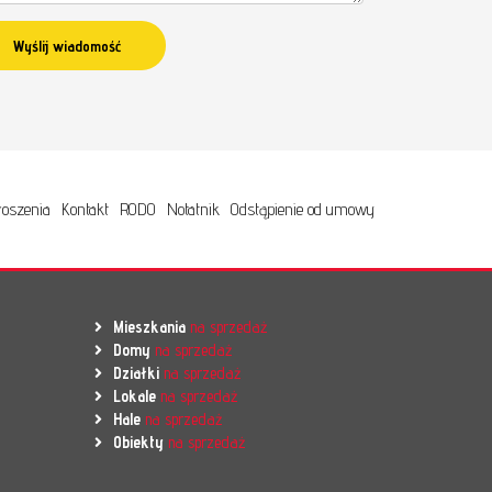
oszenia
Kontakt
RODO
Notatnik
Odstąpienie od umowy
Mieszkania
na sprzedaż
Domy
na sprzedaż
Działki
na sprzedaż
Lokale
na sprzedaż
Hale
na sprzedaż
Obiekty
na sprzedaż