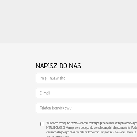
NAPISZ DO NAS
Wyrażam zgodę na przetwarzanie podanych przeze mnie danych osobowych. 
NIERUCHOMOŚCI. Mam prawo dostępu do swoich danych i ich poprawiania. Poda
celu marketingowym oraz w celu realizowania i wykonania zawartej umowy lu
zawarciem umowy.