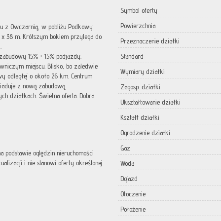
Symbol oferty
Powierzchnia
zu z Owczarnią, w pobliżu Podkowy
0 x 38 m. Krótszym bokiem przylega do
Przeznaczenie działki
z
.
zabudowy 15% + 15% podjazdy.
Standard
wniczym miejscu. Blisko, bo zaledwie
Wymiary działki
y odległej o około 26 km. Centrum
ąsiaduje z nową zabudową
Zagosp. działki
ch działkach. Świetna oferta. Dobra
Ukształtowanie działki
Kształt działki
Ogrodzenie działki
Gaz
 na podstawie oględzin nieruchomości
lizacji i nie stanowi oferty określonej
Woda
Dojazd
Otoczenie
Położenie