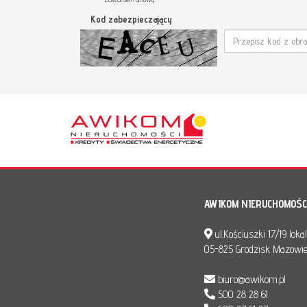
Kod zabezpieczający
AWIKOM NIERUCHOMOŚC
ul.Kościuszki 17/19 loka
05-825 Grodzisk Mazowie
biuro@awikom.pl
500 28 28 61