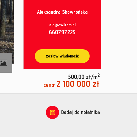
Aleksandra Skowrońska
ola@awikom.pl
660797225
zostaw wiadomość
2
500,00 zł/m
2 100 000 zł
cena:
Dodaj do notatnika