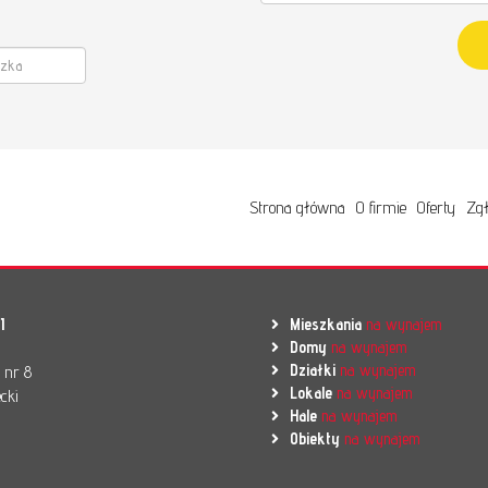
Strona główna
O firmie
Oferty
Zgł
I
Mieszkania
na wynajem
Domy
na wynajem
Działki
na wynajem
l nr 8
Lokale
na wynajem
cki
Hale
na wynajem
Obiekty
na wynajem