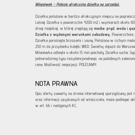
Milanówek - Polesie atrakcyjna działka na sprzedaż.
Działka położona w bardzo atrakcyjnym miejscu na pogranic
Leśnej. Działka o powierzchni 4200 m2 i wymiarach około 8
drogi miejskiej, w której znajdują się
media:
prąd, woda i ga
Działka z wydanymi warunkami zabudowy.
Powierzchnia 
Działka porośnięta brzozami i sosną. Położona w cichym malo
250 m do przystanku kolejki WKD. Świetny dojazd do Warszaw
Milanówka odległe o około 15 min piechotą. Działka sucha. S
jednorodzinną typu rezydencjonalnego, na podobnych zalesiony
cena. Możliwość negocjacji. POLECAM!!!
NOTA PRAWNA
Opis oferty zawarty na stronie internetowej sporządzany jest
oraz informacji uzyskanych od właściciela, może podlegać aktua
w art. 66 i następnych K.C.