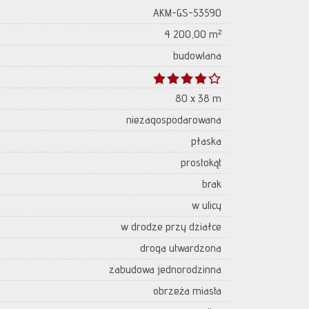
AKM-GS-53590
4 200,00 m²
budowlana
80 x 38 m
niezagospodarowana
płaska
prostokąt
brak
w ulicy
w drodze przy działce
droga utwardzona
zabudowa jednorodzinna
obrzeża miasta