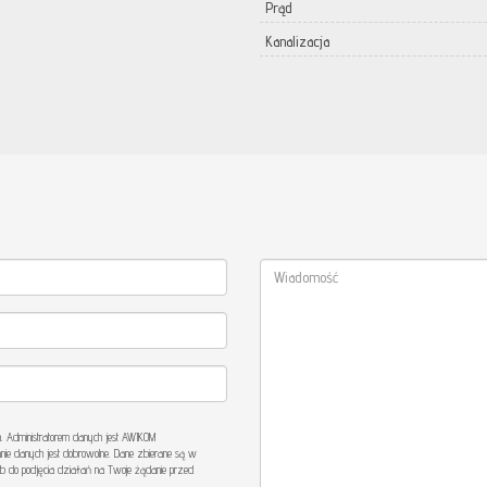
Prąd
Kanalizacja
Administratorem danych jest AWIKOM
nie danych jest dobrowolne. Dane zbierane są w
b do podjęcia działań na Twoje żądanie przed