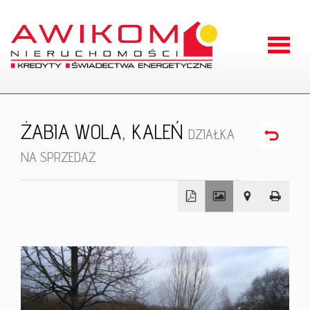
Strona
główna
O
ŻABIA WOLA,
KALEŃ
DZIAŁKA
firmie
Oferty
NA SPRZEDAŻ
Zgłoszen
Kontakt
+
−
RODO
Odstąpien