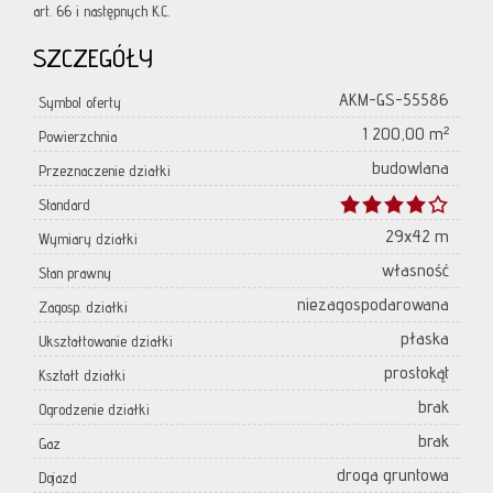
art. 66 i następnych K.C.
SZCZEGÓŁY
AKM-GS-55586
Symbol oferty
1 200,00 m²
Powierzchnia
budowlana
Przeznaczenie działki
Standard
29x42 m
Wymiary działki
własność
Stan prawny
niezagospodarowana
Zagosp. działki
płaska
Ukształtowanie działki
prostokąt
Kształt działki
brak
Ogrodzenie działki
brak
Gaz
droga gruntowa
Dojazd