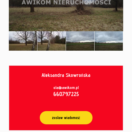
od
umowy
Aleksandra Skowrońska
Leaflet
|
© MapTiler
©
OpenStreetMap
contributors
ola@awikom.pl
660797225
zostaw wiadomość