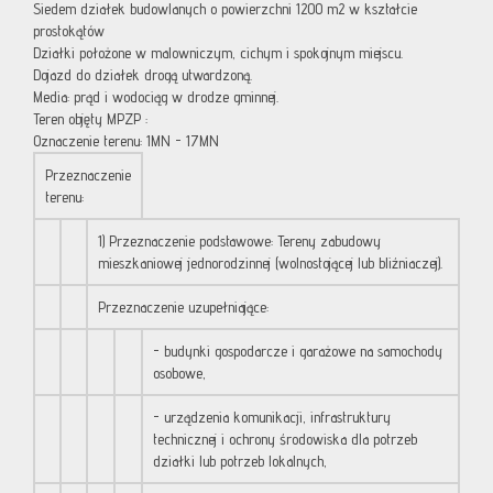
Siedem działek budowlanych o powierzchni 1200 m2 w kształcie
prostokątów
Działki położone w malowniczym, cichym i spokojnym miejscu.
Dojazd do działek drogą utwardzoną.
Media: prąd i wodociąg w drodze gminnej.
Teren objęty MPZP :
Oznaczenie terenu: 1MN - 17MN
Przeznaczenie
terenu:
1) Przeznaczenie podstawowe: Tereny zabudowy
mieszkaniowej jednorodzinnej (wolnostojącej lub bliźniaczej).
Przeznaczenie uzupełniające:
- budynki gospodarcze i garażowe na samochody
osobowe,
- urządzenia komunikacji, infrastruktury
technicznej i ochrony środowiska dla potrzeb
działki lub potrzeb lokalnych,