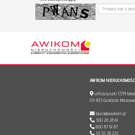
AWIKOM NIERUCHOMOŚC
ul.Kościuszki 17/19 loka
05-825 Grodzisk Mazowie
biuro@awikom.pl
500 28 28 61
600 87 61 87
53 55 78 222