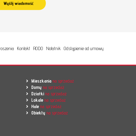
oszenia
Kontakt
RODO
Notatnik
Odstąpienie od umowy
Mieszkania
na sprzedaż
Domy
na sprzedaż
Działki
na sprzedaż
Lokale
na sprzedaż
Hale
na sprzedaż
Obiekty
na sprzedaż