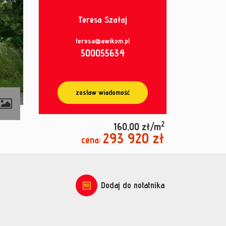
Teresa Szałaj
teresa@awikom.pl
500055634
zostaw wiadomość
2
160,00 zł/m
293 920 zł
cena:
Dodaj do notatnika