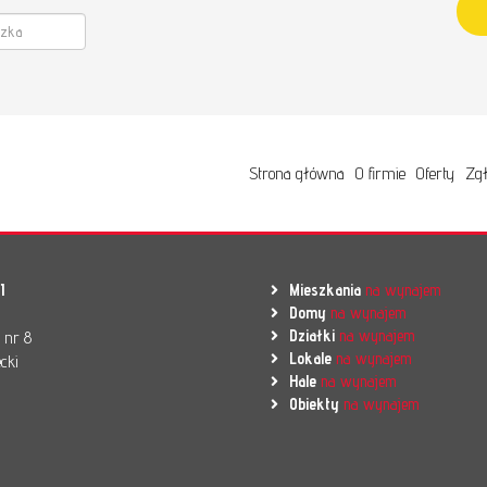
Strona główna
O firmie
Oferty
Zgł
I
Mieszkania
na wynajem
Domy
na wynajem
Działki
na wynajem
l nr 8
Lokale
na wynajem
cki
Hale
na wynajem
Obiekty
na wynajem