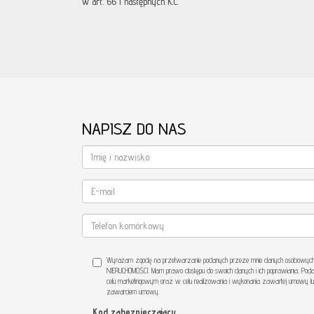
w art. 66 i następnych K.C.
NAPISZ DO NAS
Wyrażam zgodę na przetwarzanie podanych przeze mnie danych osobowych. 
NIERUCHOMOŚCI. Mam prawo dostępu do swoich danych i ich poprawiania. Poda
celu marketingowym oraz w celu realizowania i wykonania zawartej umowy lu
zawarciem umowy.
Kod zabezpieczający