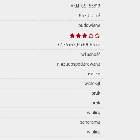
AKM-GS-55319
1 837,00 m²
budowlana
32,75x62,61x64,65 m
własność
niezagospodarowana
płaska
wielokąt
brak
brak
w ulicy
panorama
w ulicy