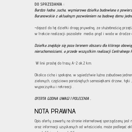
DO SPRZEDANIA :
Bardzo ładna ,sucha, wymiarowa działka budowlana o powier
Baranowskie z aktualnym pozwoleniem na budowę domu jedno
-
dojazd do tej działki drogą prywatną, ze służebnością przejś
w trakcie realizacji; pozostałe media :prąd i woda w drodze 
Działka znajduje się poza terenem obszaru dla którego obowi
nieruchomościami, a przede wszystkim realizacji Centralnego 
W linii prostej do trasy A-2 ok.2 km.
Okolica cicha i spokojna, w sąsiedztwie luźna zabudowa jedn
zielonych, częściowo porośniętych samosiejkami drzew, łąki ,
wypoczynku i rekreacji .
OFERTA GODNA UWAGI I POLECENIA .
NOTA PRAWNA
Opis oferty zawarty na stronie internetowej sporządzany jest
oraz informacji uzyskanych od właściciela, może podlegać aktua