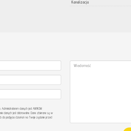
Kanalizacja
Administratorem danych jest AWIKOM
nie danych jest dobrowolne. Dane zbierane są w
b do podjęcia działań na Twoje żądanie przed