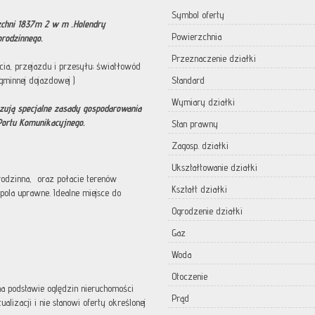
Symbol oferty
zchni 1837m 2 w m .Holendry
Powierzchnia
rodzinnego.
Przeznaczenie działki
cia, przejazdu i przesyłu; światłowód
gminnej dojazdowej )
Standard
Wymiary działki
ązują specjalne zasady gospodarowania
Portu Komunikacyjnego.
Stan prawny
Zagosp. działki
Ukształtowanie działki
orodzinna, oraz połacie terenów
Kształt działki
pola uprawne. Idealne miejsce do
Ogrodzenie działki
Gaz
Woda
Otoczenie
 na podstawie oględzin nieruchomości
Prąd
lizacji i nie stanowi oferty określonej