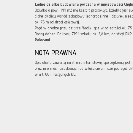
Ładna działka budowlana położona w miejscowości Chylic
Działka o pow. 1149 m2 ma kształt prostokąta. Działka jest suc
cichej okolicy wśród zabudowy jednorodzinnej i działek nie
ok. 75 m od drogi asfaltowej.
Prąd w drodze przy działce. Woda i gaz w odległości ok. 75 
Dobry dojazd. Do trasy 719 i szkoły ok. 2,8 km, do stacji PKP 
Polecam!
NOTA PRAWNA
Opis oferty zawarty na stronie internetowej sporządzany jest
oraz informacji uzyskanych od właściciela, może podlegać aktua
w art. 66 i następnych K.C.