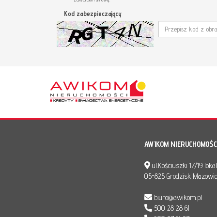
Kod zabezpieczający
AWIKOM NIERUCHOMOŚC
ul.Kościuszki 17/19 loka
05-825 Grodzisk Mazowie
biuro@awikom.pl
500 28 28 61