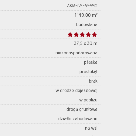
AKM-GS-55490
1 149,00 m²
budowlana
37,5 x 30 m
niezagospodarowana
płaska
prostokąt
brak
w drodze dojazdowej
w pobliżu
droga gruntowa
działki zabudowane
na wsi