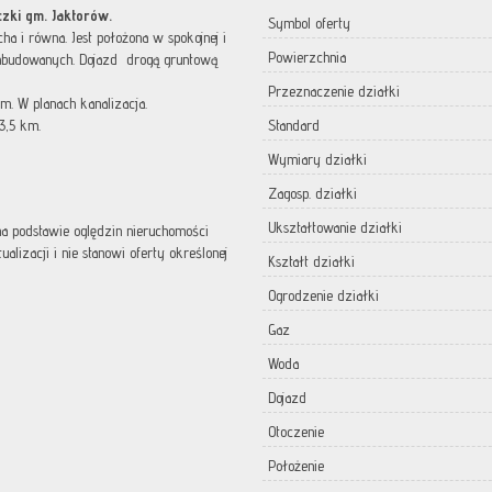
zki gm. Jaktorów.
Symbol oferty
ha i równa. Jest położona w spokojnej i
Powierzchnia
zabudowanych. Dojazd drogą gruntową
Przeznaczenie działki
m. W planach kanalizacja.
3,5 km.
Standard
Wymiary działki
Zagosp. działki
Ukształtowanie działki
 na podstawie oględzin nieruchomości
lizacji i nie stanowi oferty określonej
Kształt działki
Ogrodzenie działki
Gaz
Woda
Dojazd
Otoczenie
Położenie