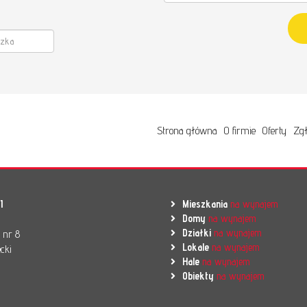
Strona główna
O firmie
Oferty
Zgł
I
Mieszkania
na wynajem
Domy
na wynajem
Działki
na wynajem
l nr 8
Lokale
na wynajem
cki
Hale
na wynajem
Obiekty
na wynajem