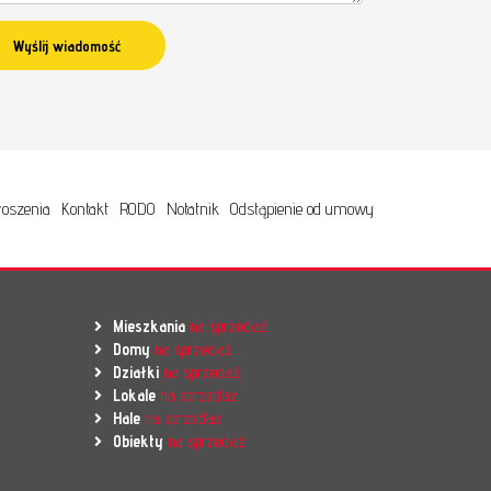
oszenia
Kontakt
RODO
Notatnik
Odstąpienie od umowy
Mieszkania
na sprzedaż
Domy
na sprzedaż
Działki
na sprzedaż
Lokale
na sprzedaż
Hale
na sprzedaż
Obiekty
na sprzedaż