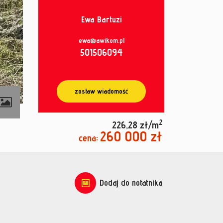
Ewa Bartuzi
ewa@awikom.pl
501506094
zostaw wiadomość
2
226,28 zł/m
260 000 zł
cena:
Dodaj do notatnika