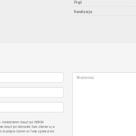
Prąd
Kanalizacja
Administratorem danych jest AWIKOM
nie danych jest dobrowolne. Dane zbierane są w
b do podjęcia działań na Twoje żądanie przed