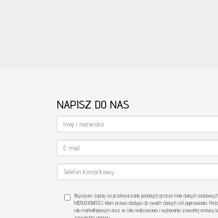
NAPISZ DO NAS
Wyrażam zgodę na przetwarzanie podanych przeze mnie danych osobowych. 
NIERUCHOMOŚCI. Mam prawo dostępu do swoich danych i ich poprawiania. Poda
celu marketingowym oraz w celu realizowania i wykonania zawartej umowy lu
zawarciem umowy.