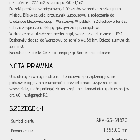
m2, 1352m2 i 2231 m2 w cenie po 250 zł/m2.
Działki położone w miejscowości Ojrzanów w bardzo atrakcyjnym
miejscu. Blisko szkoła, przystanek autobusowy z połączenie do
Grodziska Mazowieckiego i Warszawy. W pobliskim Żelechowie bardzo
dobrze zaopatrzone sklepy spożywcze i przemysłowe.
W drodze przy działkach media: prąd, woda, gaz i studzienki TPSA.
Doskonały dojazd do Warszawy odległej o ok. 38 km. Dojazd zajmuje ok.
25 minut.
Fantastyczna oferta. Cena do j negocjacji. Serdecznie polecam.
NOTA PRAWNA
Opis oferty zawarty na stronie internetowej sporządzany jest na
podstawie oględzin nieruchomości oraz informacji uzyskanych od
właściciela, może podlegać aktualizacji i nie stanowi oferty określonej w
art. 66 i następnych K.C.
SZCZEGÓŁY
AKM-GS-54870
Symbol oferty
1 353,00 m²
Powierzchnia
budowlana