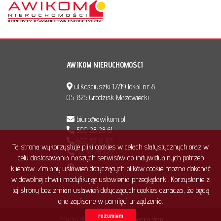
AWIKOM NIERUCHOMOŚCI
ul.Kościuszki 17/19 lokal nr 8
05-825 Grodzisk Mazowiecki
biuro@awikom.pl
500 28 28 61
600 87 61 87
Ta strona wykorzystuje pliki cookies w celach statystycznych oraz w
53 55 78 222
celu dostosowania naszych serwisów do indywidualnych potrzeb
Polub nas na Facebook'u
klientów. Zmiany ustawień dotyczących plików cookie można dokonać
w dowolnej chwili modyfikując ustawienia przeglądarki. Korzystanie z
tej strony bez zmian ustawień dotyczących cookies oznacza, że będą
one zapisane w pamięci urządzenia.
rozumiem
Program dla biur nieruchomości
Galactica Virgo