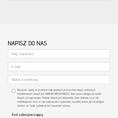
NAPISZ DO NAS
Wyrażam zgodę na przetwarzanie podanych przeze mnie danych osobowych.
Administratorem danych jest AWIKOM NIERUCHOMOŚCI. Mam prawo dostępu do swoich
danych i ich poprawiania. Podanie danych jest dobrowolne. Dane zbierane są w celu
marketingowym oraz w celu realizowania i wykonania zawartej umowy lub do podjęcia
działań na Twoje żądanie przed zawarciem umowy.
Kod zabezpieczający