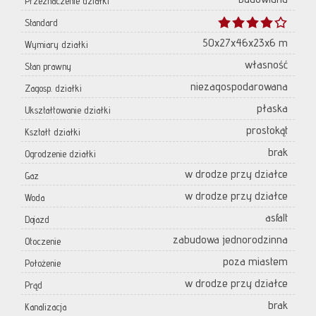
Przeznaczenie działki
Standard
50x27x46x23x6 m
Wymiary działki
własność
Stan prawny
niezagospodarowana
Zagosp. działki
płaska
Ukształtowanie działki
prostokąt
Kształt działki
brak
Ogrodzenie działki
w drodze przy działce
Gaz
w drodze przy działce
Woda
asfalt
Dojazd
zabudowa jednorodzinna
Otoczenie
poza miastem
Położenie
w drodze przy działce
Prąd
brak
Kanalizacja