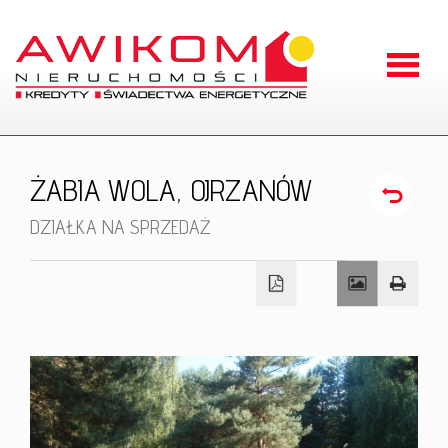
Strona
główna
O
ŻABIA WOLA,
OJRZANÓW
firmie
Oferty
DZIAŁKA NA SPRZEDAŻ
Zgłoszen
Kontakt
RODO
Odstąpien