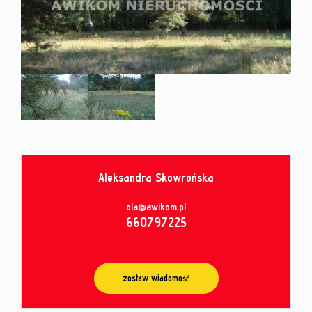
od
umowy
Aleksandra Skowrońska
ola@awikom.pl
660797225
zostaw wiadomość