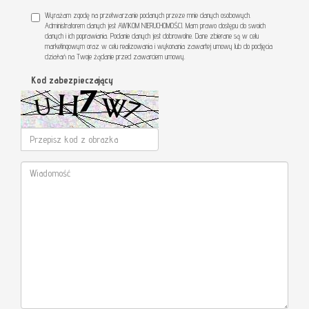
Wyrażam zgodę na przetwarzanie podanych przeze mnie danych osobowych.
Administratorem danych jest AWIKOM NIERUCHOMOŚCI. Mam prawo dostępu do swoich
danych i ich poprawiania. Podanie danych jest dobrowolne. Dane zbierane są w celu
marketingowym oraz w celu realizowania i wykonania zawartej umowy lub do podjęcia
działań na Twoje żądanie przed zawarciem umowy.
Kod zabezpieczający