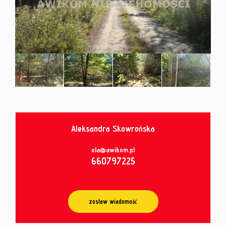
od
umowy
Aleksandra Skowrońska
ola@awikom.pl
660797225
zostaw wiadomość