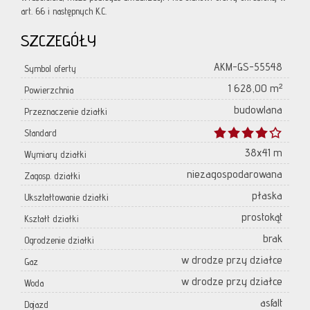
art. 66 i następnych K.C.
SZCZEGÓŁY
AKM-GS-55548
Symbol oferty
1 628,00 m²
Powierzchnia
budowlana
Przeznaczenie działki
Standard
38x41 m
Wymiary działki
niezagospodarowana
Zagosp. działki
płaska
Ukształtowanie działki
prostokąt
Kształt działki
brak
Ogrodzenie działki
w drodze przy działce
Gaz
w drodze przy działce
Woda
asfalt
Dojazd