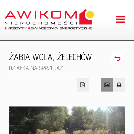
Strona
główna
O
ŻABIA WOLA,
ŻELECHÓW
firmie
Oferty
DZIAŁKA NA SPRZEDAŻ
Zgłoszen
Kontakt
RODO
Odstąpien