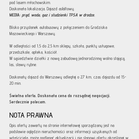
pod lasem młochowskim.
Doskonała lokalizacja. Dojazd asfaltowy.
MEDIA:
prąd, woda, gaz i studzienki TPSA w drodze.
Blisko przystanek autobusowy z połączeniem do Grodziska
Mazowieckiego i Warszawy.
W odległości od 1,5 do 2,5 km sklepy, szkoła, punkty usługowe,
przedszkole, apteka, kościół.
W sąsiedztwie działki z nową zabudową jednorodzinną wolno stojącą,
las, stawy rybne.
Doskonały dojazd do Warszawy odległej o 27 km, czas dojazdu od 15-
20 min.
Świetna oferta. Doskonała cena do rozsądnej negocjacji.
Serdecznie polecam.
NOTA PRAWNA
Opis oferty zawarty na stronie internetowej sporządzany jest na
podstawie oględzin nieruchomości oraz informacji uzyskanych od
właściciela, może podlegać aktualizacji i nie stanowi oferty określonej w