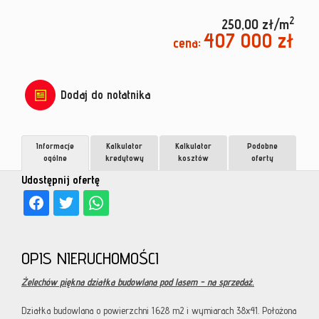
2
250,00 zł/m
407 000 zł
cena:
Dodaj do notatnika
Informacje
Kalkulator
Kalkulator
Podobne
ogólne
kredytowy
kosztów
oferty
Udostępnij ofertę
OPIS NIERUCHOMOŚCI
Żelechów piękna działka budowlana pod lasem - na sprzedaż.
Działka budowlana o powierzchni 1628 m2 i wymiarach 38x41. Położona