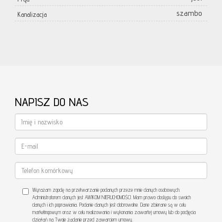
szambo
Kanalizacja
NAPISZ DO NAS
Wyrażam zgodę na przetwarzanie podanych przeze mnie danych osobowych.
Administratorem danych jest AWIKOM NIERUCHOMOŚCI. Mam prawo dostępu do swoich
danych i ich poprawiania. Podanie danych jest dobrowolne. Dane zbierane są w celu
marketingowym oraz w celu realizowania i wykonania zawartej umowy lub do podjęcia
działań na Twoje żądanie przed zawarciem umowy.