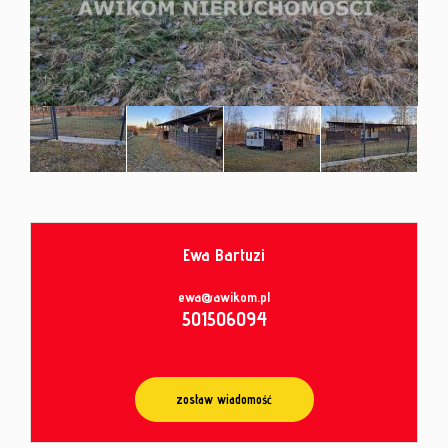
od
umowy
Ewa Bartuzi
ewa@awikom.pl
501506094
zostaw wiadomość