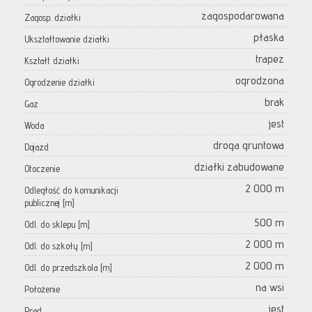
zagospodarowana
Zagosp. działki
płaska
Ukształtowanie działki
trapez
Kształt działki
ogrodzona
Ogrodzenie działki
brak
Gaz
jest
Woda
droga gruntowa
Dojazd
działki zabudowane
Otoczenie
2 000 m
Odległość do komunikacji
publicznej [m]
500 m
Odl. do sklepu [m]
2 000 m
Odl. do szkoły [m]
2 000 m
Odl. do przedszkola [m]
na wsi
Położenie
jest
Prąd