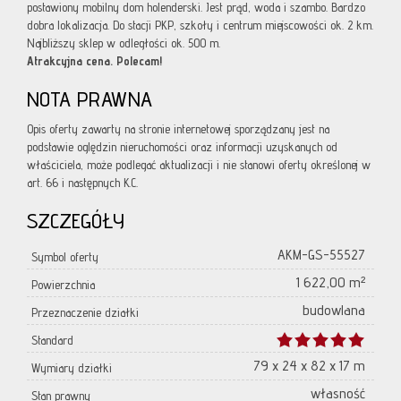
postawiony mobilny dom holenderski. Jest prąd, woda i szambo. Bardzo
dobra lokalizacja. Do stacji PKP, szkoły i centrum miejscowości ok. 2 km.
Najbliższy sklep w odległości ok. 500 m.
Atrakcyjna cena. Polecam!
NOTA PRAWNA
Opis oferty zawarty na stronie internetowej sporządzany jest na
podstawie oględzin nieruchomości oraz informacji uzyskanych od
właściciela, może podlegać aktualizacji i nie stanowi oferty określonej w
art. 66 i następnych K.C.
SZCZEGÓŁY
AKM-GS-55527
Symbol oferty
1 622,00 m²
Powierzchnia
budowlana
Przeznaczenie działki
Standard
79 x 24 x 82 x 17 m
Wymiary działki
własność
Stan prawny