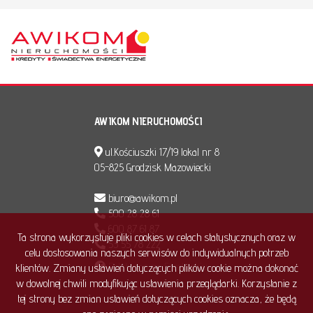
AWIKOM NIERUCHOMOŚCI
ul.Kościuszki 17/19 lokal nr 8
05-825 Grodzisk Mazowiecki
biuro@awikom.pl
500 28 28 61
600 87 61 87
Ta strona wykorzystuje pliki cookies w celach statystycznych oraz w
53 55 78 222
celu dostosowania naszych serwisów do indywidualnych potrzeb
Polub nas na Facebook'u
klientów. Zmiany ustawień dotyczących plików cookie można dokonać
w dowolnej chwili modyfikując ustawienia przeglądarki. Korzystanie z
tej strony bez zmian ustawień dotyczących cookies oznacza, że będą