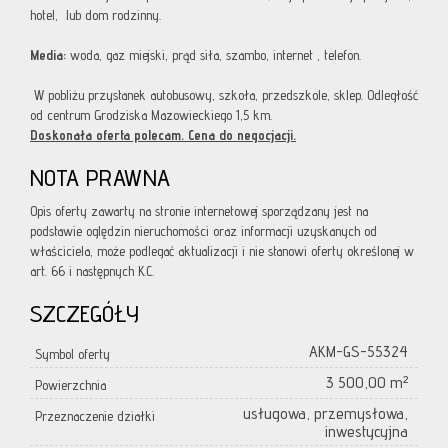
hotel, lub dom rodzinny.
Media:
woda, gaz miejski, prąd siła, szambo, internet , telefon.
W pobliżu przystanek autobusowy, szkoła, przedszkole, sklep. Odległość
od centrum Grodziska Mazowieckiego 1,5 km.
Doskonała oferta polecam. Cena do negocjacji.
NOTA PRAWNA
Opis oferty zawarty na stronie internetowej sporządzany jest na
podstawie oględzin nieruchomości oraz informacji uzyskanych od
właściciela, może podlegać aktualizacji i nie stanowi oferty określonej w
art. 66 i następnych K.C.
SZCZEGÓŁY
AKM-GS-55324
Symbol oferty
3 500,00 m²
Powierzchnia
usługowa, przemysłowa,
Przeznaczenie działki
inwestycyjna