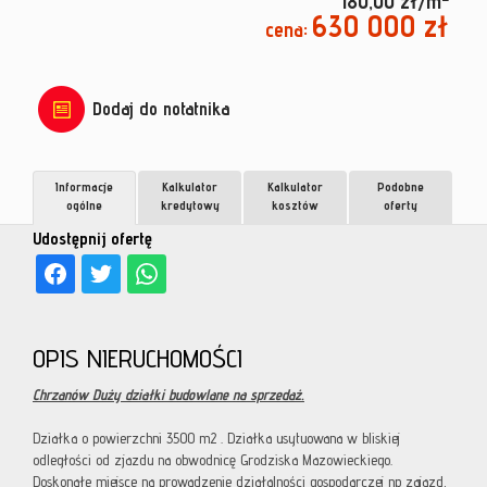
180,00 zł/m
630 000 zł
cena:
Dodaj do notatnika
Informacje
Kalkulator
Kalkulator
Podobne
ogólne
kredytowy
kosztów
oferty
Udostępnij ofertę
OPIS NIERUCHOMOŚCI
Chrzanów Duży działki budowlane na sprzedaż.
Działka o powierzchni 3500 m2 . Działka usytuowana w bliskiej
odległości od zjazdu na obwodnicę Grodziska Mazowieckiego.
Doskonałe miejsce na prowadzenie działalności gospodarczej np zajazd,