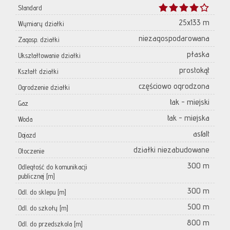
Standard
25x133 m
Wymiary działki
niezagospodarowana
Zagosp. działki
płaska
Ukształtowanie działki
prostokąt
Kształt działki
częściowo ogrodzona
Ogrodzenie działki
tak - miejski
Gaz
tak - miejska
Woda
asfalt
Dojazd
działki niezabudowane
Otoczenie
300 m
Odległość do komunikacji
publicznej [m]
300 m
Odl. do sklepu [m]
500 m
Odl. do szkoły [m]
800 m
Odl. do przedszkola [m]