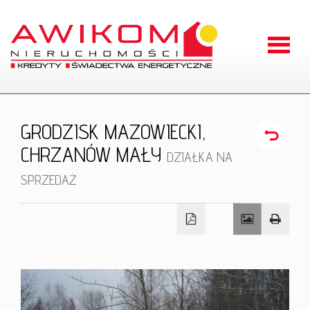
Strona
główna
O
GRODZISK MAZOWIECKI,
firmie
CHRZANÓW MAŁY
Oferty
DZIAŁKA NA
SPRZEDAŻ
Zgłoszen
Kontakt
RODO
Odstąpien