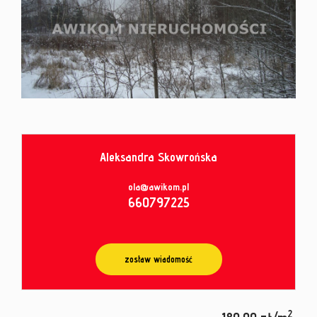
od
umowy
Aleksandra Skowrońska
ola@awikom.pl
660797225
zostaw wiadomość
2