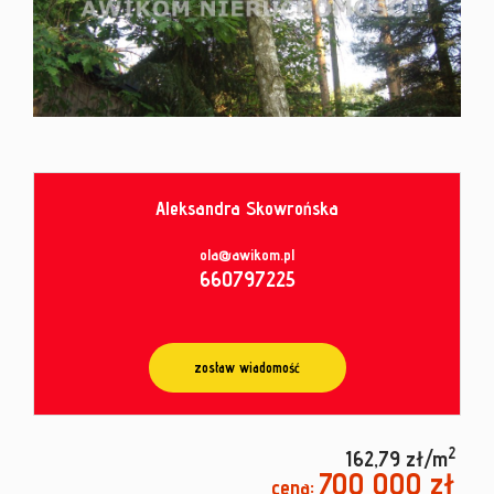
od
umowy
Aleksandra Skowrońska
ola@awikom.pl
660797225
zostaw wiadomość
2
162,79 zł/m
700 000 zł
cena: