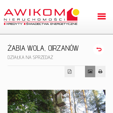
Strona
główna
O
ŻABIA WOLA,
OJRZANÓW
firmie
Oferty
DZIAŁKA NA SPRZEDAŻ
Zgłoszen
Kontakt
RODO
Odstąpien