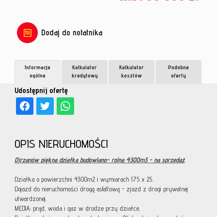
Dodaj do notatnika
Informacje
Kalkulator
Kalkulator
Podobne
ogólne
kredytowy
kosztów
oferty
Udostępnij ofertę
OPIS NIERUCHOMOŚCI
Ojrzanów piękna działka budowlano- rolna 4300m3 - na sprzedaż
.
Działka o powierzchni 4300m2 i wymiarach 175 x 25.
Dojazd do nieruchomości drogą asfaltową - zjazd z drogi prywatnej
utwardzonej.
MEDIA: prąd, woda i gaz w drodze przy działce.