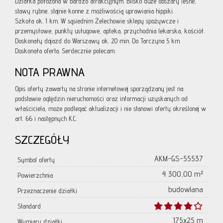
Działka położona w bardzo atrakcyjnym. Blisko duże obszary leśne,
stawy rybne, stajnie konne z możliwością uprawiania hippiki.
Szkoła ok. 1 km. W sąsiednim Żelechowie sklepy spożywcze i
przemysłowe, punkty usługowe, apteka, przychodnia lekarska, kościół.
Doskonały dojazd do Warszawy ok. 20 min. Do Tarczyna 5 km.
Doskonała oferta. Serdecznie polecam.
NOTA PRAWNA
Opis oferty zawarty na stronie internetowej sporządzany jest na
podstawie oględzin nieruchomości oraz informacji uzyskanych od
właściciela, może podlegać aktualizacji i nie stanowi oferty określonej w
art. 66 i następnych K.C.
SZCZEGÓŁY
AKM-GS-55537
Symbol oferty
4 300,00 m²
Powierzchnia
budowlana
Przeznaczenie działki
Standard
175x25 m
Wymiary działki