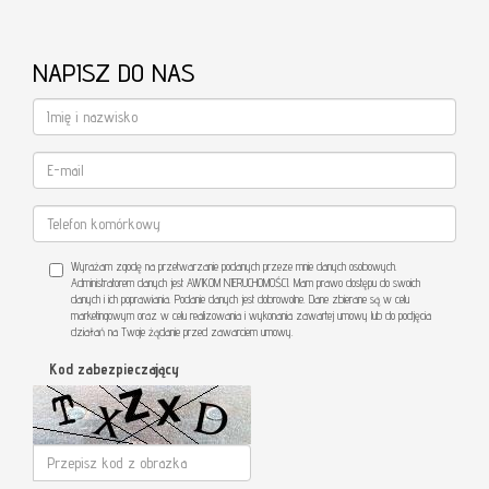
NAPISZ DO NAS
Wyrażam zgodę na przetwarzanie podanych przeze mnie danych osobowych.
Administratorem danych jest AWIKOM NIERUCHOMOŚCI. Mam prawo dostępu do swoich
danych i ich poprawiania. Podanie danych jest dobrowolne. Dane zbierane są w celu
marketingowym oraz w celu realizowania i wykonania zawartej umowy lub do podjęcia
działań na Twoje żądanie przed zawarciem umowy.
Kod zabezpieczający